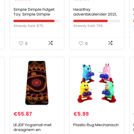
Simple Dimple Fidget
Hearthxy
Toy, Simple Dimple
adventskalender 2021,
Fidget Popper voor
edelstenen ​voor
kinderen en
kinderen​
Already Sold: 87%
Already Sold: 73%
volwassenen, Soft
Kerstadventskalender
Silicone Ergonomisch
met geschenkdoos, 24
Stress Relief Toy Verlicht
edelstenen, fossielen…
angst, stress, dyspraxie,
0
0
ADHD, autisme Fidget-
speelgoed
€
55.87
€
5.99
LKJDF Yogamat met
Plastic Rug Mechanisch
draagriem en