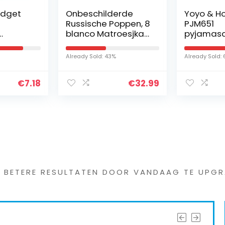
Fidget
Onbeschilderde
Yoyo & H
Russische Poppen, 8
PJM651
blanco Matroesjka-
pyjamasq
er
Poppen
cm, geso
hting
Handgemaakt in
modellen
Already Sold: 43%
Already Sold:
ini
Rusland | Schilder
Uw Eigen
€
7.18
€
32.99
Traditionele…
s interessants gevond
G BETERE RESULTATEN DOOR VANDAAG TE UPGR