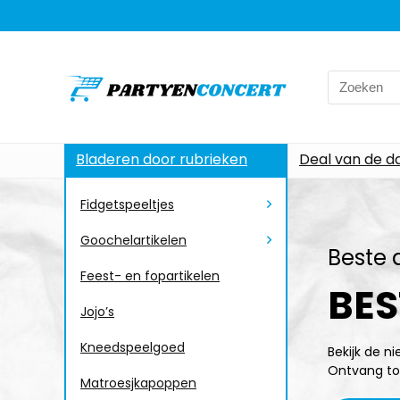
Bladeren door rubrieken
Deal van de d
Fidgetspeeltjes
Goochelartikelen
Beste 
Feest- en fopartikelen
BES
Jojo’s
Kneedspeelgoed
Bekijk de n
Ontvang to
Matroesjkapoppen