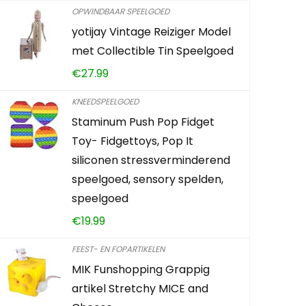
OPWINDBAAR SPEELGOED
yotijay Vintage Reiziger Model
Flipo Spee
met Collectible Tin Speelgoed
bureau, fl
€
27.99
kinetisch s
speelgoed,
KNEEDSPEELGOED
Staminum Push Pop Fidget
€
8.49
Toy- Fidgettoys, Pop It
siliconen stressverminderend
Already Sold:
speelgoed, sensory spelden,
speelgoed
€
19.99
Schiet op! A
FEEST- EN FOPARTIKELEN
0
2
MIK Funshopping Grappig
artikel Stretchy MICE and