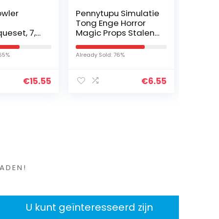
owler
Pennytupu Simulatie
Draaib
Tong Enge Horror
Fidget
ueset, 7,5
Magic Props Stalen
Eenvou
rteerde
Naalden Tong Nep
Fidget
Tong Halloween
Spinne
 65%
Already Sold: 76%
Already S
Grappige Partij
Toy, St
Props
Push I
€
15.55
€
6.55
Push…
en ?
ADEN!
U kunt geïnteresseerd zijn