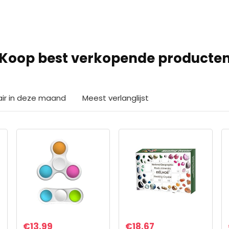
Koop best verkopende producte
air in deze maand
Meest verlanglijst
€
13.99
€
18.67