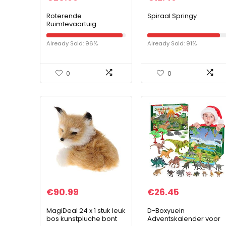
Roterende
Spiraal Springy
Ruimtevaartuig
Speelgoed
Kinderverjaardagscad
Already Sold: 96%
Already Sold: 91%
eau
0
0
€
90.99
€
26.45
MagiDeal 24 x 1 stuk leuk
D-Boxyuein
bos kunstpluche bont
Adventskalender voor