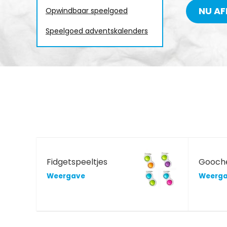
NU AF
Opwindbaar speelgoed
Speelgoed adventskalenders
Fidgetspeeltjes
Gooche
Weergave
Weerg