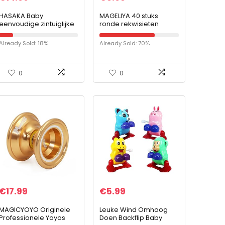
HASAKA Baby
MAGELIYA 40 stuks
eenvoudige zintuiglijke
ronde rekwisieten
speelgoed stress
vormen zachte
verlichting zorgen en
accessoires kinderen
Already Sold: 18%
Already Sold: 70%
angst, puzzel vroeg
handgereedschap
onderwijs zachte…
0
0
€
17.99
€
5.99
MAGICYOYO Originele
Leuke Wind Omhoog
Professionele Yoyos
Doen Backflip Baby