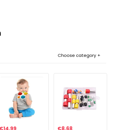
n
Choose category
€
14.99
€
8.68