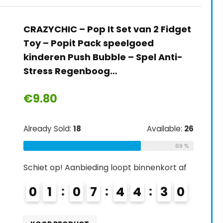
CRAZYCHIC – Pop It Set van 2 Fidget
Toy – Popit Pack speelgoed
kinderen Push Bubble – Spel Anti-
Stress Regenboog…
€
9.80
Already Sold:
18
Available:
26
69 %
Schiet op! Aanbieding loopt binnenkort af
0
1
0
7
4
4
2
9