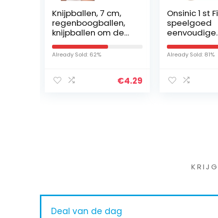
 Frog
Knijpballen, 7 cm,
Onsinic 1 st 
uiden
regenboogballen,
speelgoed
Home
knijpballen om de
eenvoudige
lay
handen te oefenen,
sleutelhang
stressballen voor
stress verlic
Already Sold: 62%
Already Sold: 81%
het verlichten van
speelgoed m
stress…
sensorische
€
5.99
€
4.29
speelgoed
hersenen…
Iet
KRIJ
Deal van de dag