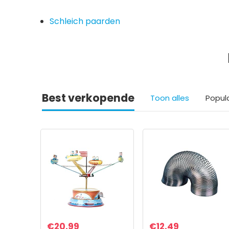
Schleich paarden
Best verkopende
Toon alles
Popul
€
20.99
€
12.49