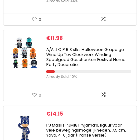
Already Sold: 44%
0
€
11.98
A/A LI Q P R 8 stks Halloween Grappige
Wind Up Toy Clockwork Winding
Speelgoed Geschenken Festival Home
Party Decoratie…
Already Sold: 10%
0
€
14.15
PJ Masks PJM181 Pyjama’s, figuur voor
vele bewegingsmogelijkheden, 7,5 cm,
Yoyo, 4-6 jaar (Franse versie)