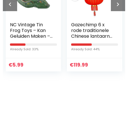
NC Vintage Tin
Gazechimp 6 x
Frog Toys – Kan
rode traditionele
Geluiden Maken –
Chinese lantaarns
voor Home
voor festival
Collection Display
bruiloft hangende
Already Sold: 33%
Already Sold: 44%
Kids Gifts
lantaarns L
€
5.99
€
119.99
Iets interessants
gevonden ?