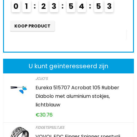
0
1
2
3
5
4
5
2
0
3
KOOP PRODUCT
K
U kunt geïnteresseerd zijn
JOJO’S
Eureka 515707 Acrobat 105 Rubber
Diabolo met aluminium stokjes,
lichtblauw
€
30.76
FIDGETSPEELTJES
VOVOL EDC Finger Spinner roestvrij