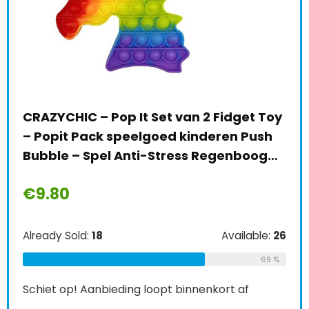
CRAZYCHIC – Pop It Set van 2 Fidget Toy
Fli
– Popit Pack speelgoed kinderen Push
fli
nd,
Bubble – Spel Anti-Stress Regenboog…
spe
fli
€
9.80
€
8
Already Sold:
18
Available:
26
le:
16
Alre
69 %
75 %
Schiet op! Aanbieding loopt binnenkort af
Schi