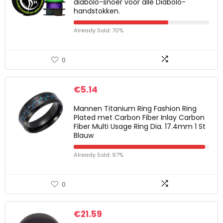
diabolo-snoer voor alle Diabolo-
handstokken.
Already Sold: 70%
0
€
5.14
Mannen Titanium Ring Fashion Ring
Plated met Carbon Fiber Inlay Carbon
Fiber Multi Usage Ring Dia. 17.4mm 1 St
Blauw
Already Sold: 97%
0
€
21.59