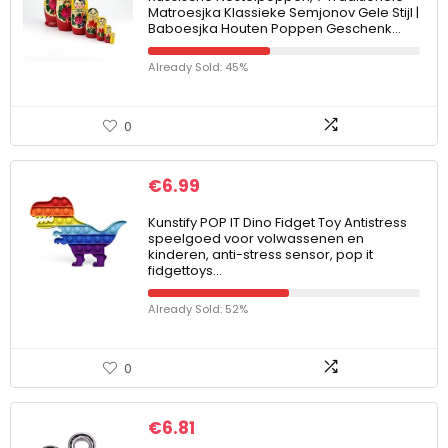
Matroesjka Klassieke Semjonov Gele Stijl |
Baboesjka Houten Poppen Geschenk…
Already Sold: 45%
0
€
6.99
Kunstify POP IT Dino Fidget Toy Antistress
speelgoed voor volwassenen en
kinderen, anti-stress sensor, pop it
fidgettoys…
Already Sold: 52%
0
€
6.81