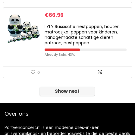
€
66.96
LYLY Russische nestpoppen, houten
matroesjka-poppen voor kinderen,
handgemaakte schattige dieren
patroon, nestpoppen…
Already Sold: 43%
0
Show next
Over ons
Partyenconcert.nl is een moderne alles-in-één
prijsvergelijkings- en beoordelingswebsite die de beste deals