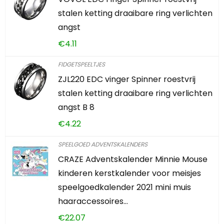
stalen ketting draaibare ring verlichten
angst
€
4.11
FIDGETSPEELTJES
ZJL220 EDC vinger Spinner roestvrij
stalen ketting draaibare ring verlichten
angst B 8
€
4.22
SPEELGOED ADVENTSKALENDERS
CRAZE Adventskalender Minnie Mouse
kinderen kerstkalender voor meisjes
speelgoedkalender 2021 mini muis
haaraccessoires…
€
22.07