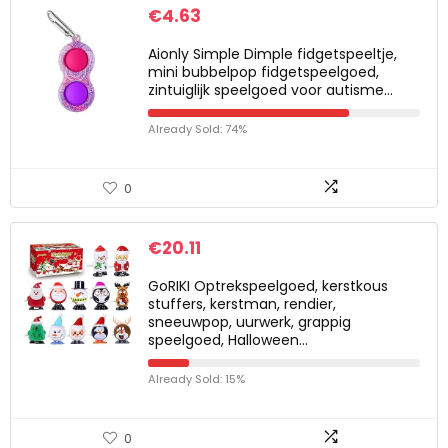
€
4.63
Aionly Simple Dimple fidgetspeeltje,
mini bubbelpop fidgetspeelgoed,
zintuiglijk speelgoed voor autisme…
Already Sold: 74%
0
€
20.11
GoRIKI Optrekspeelgoed, kerstkous
stuffers, kerstman, rendier,
sneeuwpop, uurwerk, grappig
speelgoed, Halloween…
Already Sold: 15%
0