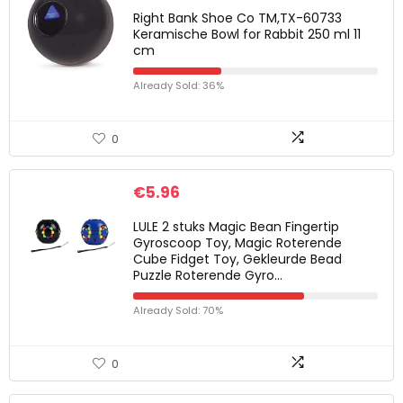
Right Bank Shoe Co TM,TX-60733
Keramische Bowl for Rabbit 250 ml 11
cm
Already Sold: 36%
0
€
5.96
LULE 2 stuks Magic Bean Fingertip
Gyroscoop Toy, Magic Roterende
Cube Fidget Toy, Gekleurde Bead
Puzzle Roterende Gyro…
Already Sold: 70%
0