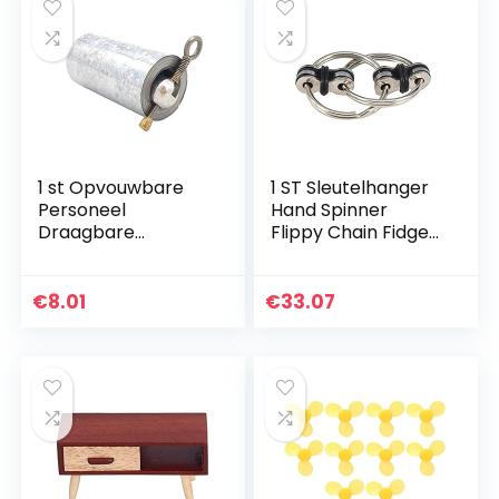
1 st Opvouwbare
1 ST Sleutelhanger
Personeel
Hand Spinner
Draagbare
Flippy Chain Fidget
Vechtsporten
Speelgoed Voor
Metalen Magic
Autisme Spinner
Pocket Personeel
Verminderen
€
8.01
€
33.07
Rvs Pocket
Stress Chain Vent
Personeel voor
Toy Key…
Outdoor Sport