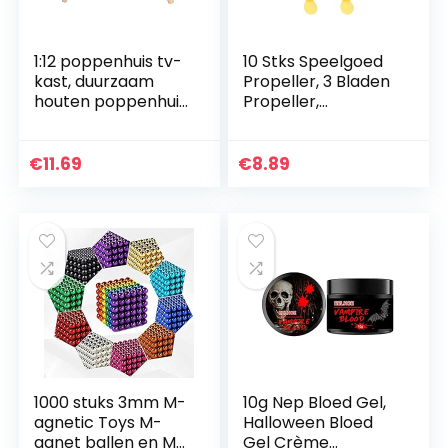
1:12 poppenhuis tv-
10 Stks Speelgoed
kast, duurzaam
Propeller, 3 Bladen
houten poppenhuis
Propeller,
tv-kast
Speelgoed Fan
gemakkelijk te
Blade Plastic
gebruiken
Propeller, DIY
€
11.69
€
8.89
praktisch veilig
Model Propeller
voor kinderen
voor Mini…
voor…
1000 stuks 3mm M-
10g Nep Bloed Gel,
agnetic Toys M-
Halloween Bloed
agnet ballen en M-
Gel Crème