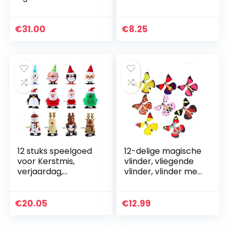
agnetische kralen
Speciaal Effect
bouwstenen Cool
Make-up Dikke
Toys Intellectuele
Siroop, Nep Bloed
€
31.00
€
8.25
Ontwikkeling…
Voor Halloween
Fancy Dress…
12 stuks speelgoed
12-delige magische
voor Kerstmis,
vlinder, vliegende
verjaardag,
vlinder, vlinder met
kinderdag.
elastiek,
vlinderkaart,
geschikt als
€
20.05
€
12.99
verjaardagscadeau
…