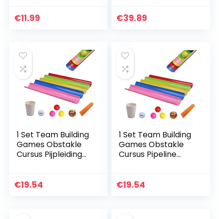
Matroesjka Pop
Aluminiumstaven ✓
Handgemaakte
Gratis Online Video
€
11.99
€
39.89
Ambachten
✓ een
geschenkverpakkin
g (Camouflage)
1 Set Team Building
1 Set Team Building
Games Obstakle
Games Obstakle
Cursus Pijpleiding
Cursus Pipeline
Game Field Day
Game Field Day
Games Ei en Lepel
Games Ei en Lepel
Race Game voor
Race Game voor
€
19.54
€
19.54
Volwassenen…
Volwassenen
Kinderen