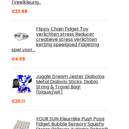
(Veelkleurig…
€
23.98
Flippy Chain Fidget Toy
verlichten stress Reducer
creatieve stress verlichten
ketting speelgoed Fidgeting
spel voor…
€
4.59
Juggle Dream Jester Diabolos
Metal Diabolo Sticks, Diablo
String & Travel Bag!
(blauw/wit)
€
20.11
YOUR SUN Kleurrijke Push Pops
Fidget Bubble Sensory Squishy