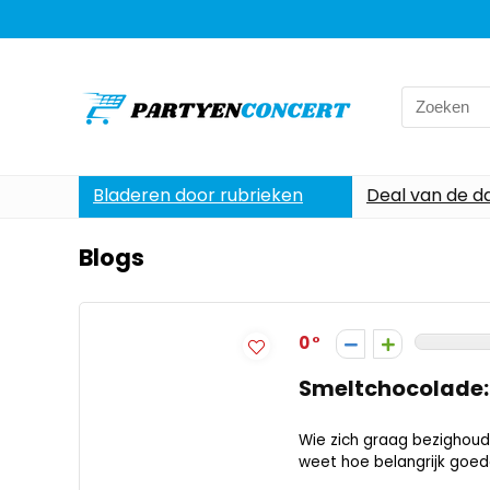
Search
for:
Bladeren door rubrieken
Deal van de d
Blogs
0
Smeltchocolade:
Wie zich graag bezighou
weet hoe belangrijk goede