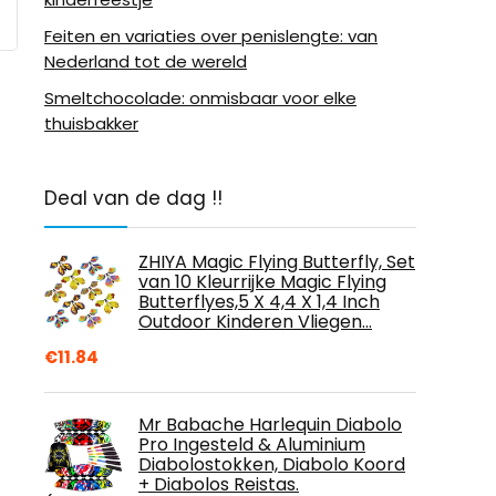
Feiten en variaties over penislengte: van
Nederland tot de wereld
Smeltchocolade: onmisbaar voor elke
thuisbakker
Deal van de dag !!
ZHIYA Magic Flying Butterfly, Set
van 10 Kleurrijke Magic Flying
Butterflyes,5 X 4,4 X 1,4 Inch
Outdoor Kinderen Vliegen…
€
11.84
Mr Babache Harlequin Diabolo
Pro Ingesteld & Aluminium
Diabolostokken, Diabolo Koord
+ Diabolos Reistas.