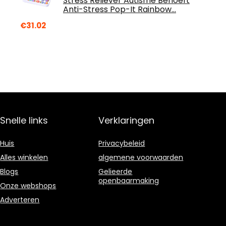
Stress Reliever Autisme Behoeft
Anti-Stress Pop-It Rainbow…
€
31.02
Snelle links
Verklaringen
Huis
Privacybeleid
Alles winkelen
algemene voorwaarden
Blogs
Gelieerde
openbaarmaking
Onze webshops
Adverteren