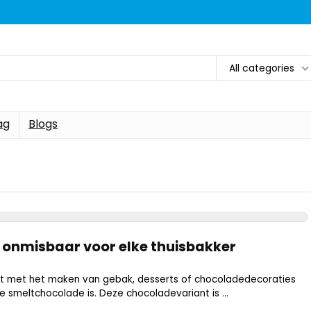
All categories
ag
Blogs
 onmisbaar voor elke thuisbakker
dt met het maken van gebak, desserts of chocoladedecoraties
 smeltchocolade is. Deze chocoladevariant is ...