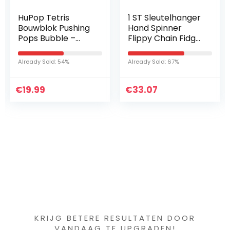
HuPop Tetris
1 ST Sleutelhanger
Bouwblok Pushing
Hand Spinner
Pops Bubble –
Flippy Chain Fidget
Grote Giant
Speelgoed Voor
Bubble Popper
Autisme Spinner
Already Sold: 54%
Already Sold: 67%
Sensorisch Fidget
Verminderen
Toy Siliconen Pops
Stress Chain Vent
€
Bubble…
19.99
€
Toy Key…
33.07
Iets interessants
gevonden ?
KRIJG BETERE RESULTATEN DOOR
VANDAAG TE UPGRADEN!