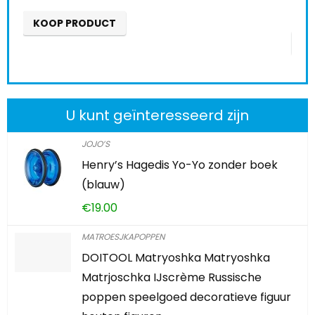
KOOP PRODUCT
K
U kunt geïnteresseerd zijn
JOJO’S
Henry’s Hagedis Yo-Yo zonder boek
(blauw)
€
19.00
MATROESJKAPOPPEN
DOITOOL Matryoshka Matryoshka
Matrjoschka IJscrème Russische
poppen speelgoed decoratieve figuur