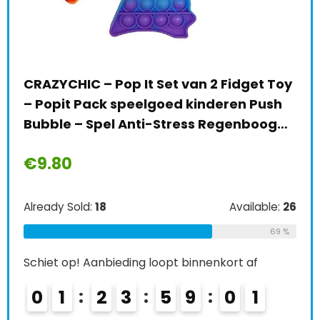
CRAZYCHIC – Pop It Set van 2 Fidget Toy
Fli
– Popit Pack speelgoed kinderen Push
fli
nd,
Bubble – Spel Anti-Stress Regenboog…
spe
fli
€
9.80
€
8
Already Sold:
18
Available:
26
le:
16
Alre
69 %
75 %
Schiet op! Aanbieding loopt binnenkort af
Schi
0
1
2
3
5
9
0
0
1
0