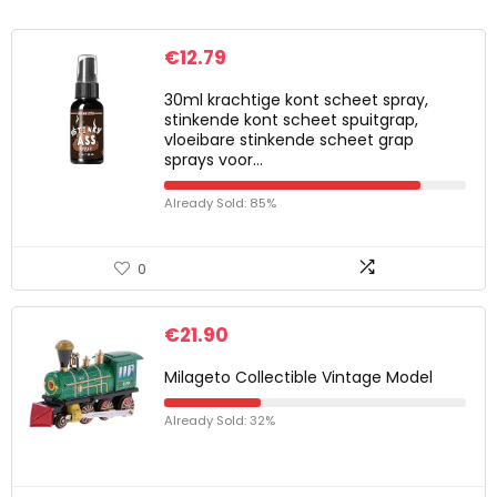
€
12.79
30ml krachtige kont scheet spray,
stinkende kont scheet spuitgrap,
vloeibare stinkende scheet grap
sprays voor…
Already Sold: 85%
0
€
21.90
Milageto Collectible Vintage Model
Already Sold: 32%