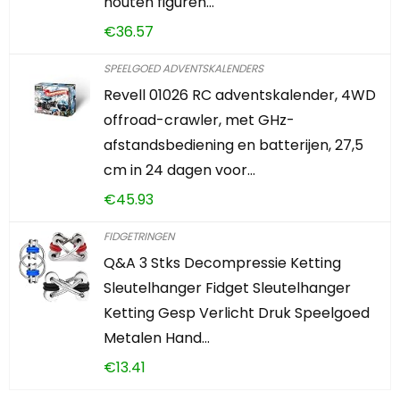
houten figuren…
€
36.57
SPEELGOED ADVENTSKALENDERS
Revell 01026 RC adventskalender, 4WD
offroad-crawler, met GHz-
afstandsbediening en batterijen, 27,5
cm in 24 dagen voor…
€
45.93
FIDGETRINGEN
Q&A 3 Stks Decompressie Ketting
Sleutelhanger Fidget Sleutelhanger
Ketting Gesp Verlicht Druk Speelgoed
Metalen Hand…
€
13.41