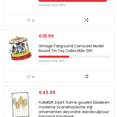
Already Sold: 96%
0
€
18.99
Vintage Fairground Carrousel Model
Round Tin Toy Collectible Gift
Already Sold: 43%
0
€
43.99
FLAMEER Zwart frame gouden bladeren
moderne Scandinavische stijl
ornamenten decoratie wandsculptuur
hangend handwerk…