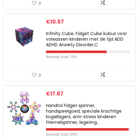
0
€
10.57
Infinity Cube, Fidget Cube kubus voor
volwassen kinderen met de tijd ADD
ADHD Anxiety Disorder,C
Already Sold: 72%
0
€
17.67
Handtol Fidget spinner,
handspeelgoed, speciale krachtige
kogellagers, anti-stress kinderen
friemelspinner, legering…
Already Sold: 98%