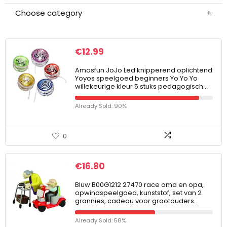
Choose category
€
12.99
Amosfun JoJo Led knipperend oplichtend
Yoyos speelgoed beginners Yo Yo Yo
willekeurige kleur 5 stuks pedagogisch…
Already Sold: 90%
0
€
16.80
Bluw B00G1212 27470 race oma en opa,
opwindspeelgoed, kunststof, set van 2
grannies, cadeau voor grootouders…
Already Sold: 58%