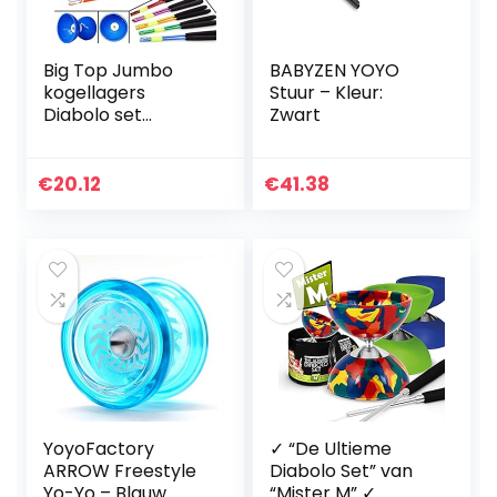
Big Top Jumbo
BABYZEN YOYO
kogellagers
Stuur – Kleur:
Diabolo set
Zwart
(vrijloper Diabolo)
+ Diablo aluminium
stokken,
€
20.12
€
41.38
diabolokoord +
reistas. (Blauw…
YoyoFactory
✓ “De Ultieme
ARROW Freestyle
Diabolo Set” van
Yo-Yo – Blauw
“Mister M” ✓