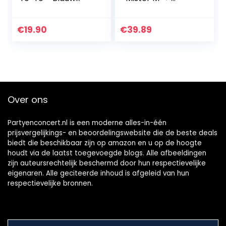
(beginner tot pro
Diabolo ✓
met Arrow jojo)
Aluminiumstaven
✓ Gratis Online
€
19.90
€
39.89
Video ✓ een
geschenkverpakki
ng (Camouflage)
Over ons
Partyenconcert.nl is een moderne alles-in-één
prijsvergelijkings- en beoordelingswebsite die de beste deals
biedt die beschikbaar zijn op amazon en u op de hoogte
houdt via de laatst toegevoegde blogs. Alle afbeeldingen
zijn auteursrechtelijk beschermd door hun respectievelijke
eigenaren. Alle geciteerde inhoud is afgeleid van hun
respectievelijke bronnen.