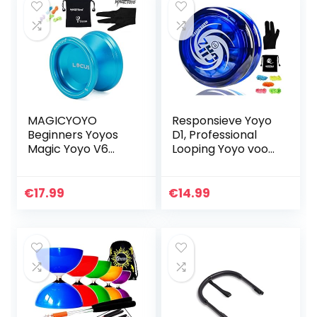
MAGICYOYO
Responsieve Yoyo
Beginners Yoyos
D1, Professional
Magic Yoyo V6
Looping Yoyo voor
Locus
kinderen Beginner
Professionele
met 5 Yoyo-
Responsive Yo-yos
snaren +
€
17.99
€
14.99
voor kinderen tot
handschoen + tas
volwassenen Gift
(Blauw)
w…