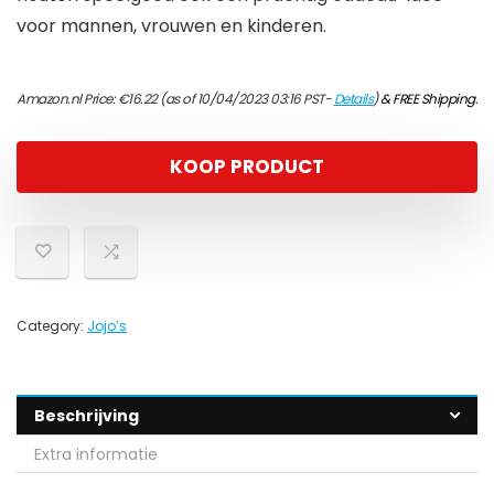
voor mannen, vrouwen en kinderen.
Amazon.nl Price:
€
16.22
(as of 10/04/2023 03:16 PST-
Details
)
&
FREE Shipping
.
KOOP PRODUCT
Category:
Jojo’s
Beschrijving
Extra informatie