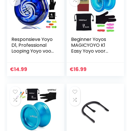
Responsieve Yoyo
Beginner Yoyos
D1, Professional
MAGICYOYO K1
Looping Yoyo voor
Easy Yoyo voor
kinderen Beginner
kinderen
met 5 Yoyo-
Responsive Yo-yo
snaren +
Plastic Yo Yo Set
€
14.99
€
16.99
handschoen + tas
Crystal Blue
(Blauw)