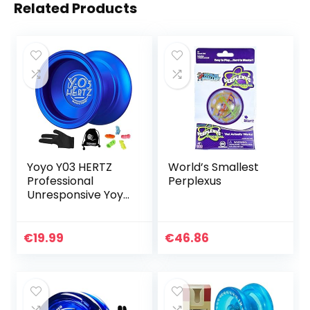
Related Products
Yoyo Y03 HERTZ
World’s Smallest
Professional
Perplexus
Unresponsive Yoyo
for String Tricks,
Alloy Aluminum
YoYo Ball Bearing
€
19.99
€
46.86
Yoyo, Excellent…