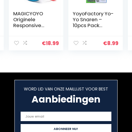
MAGICYOYO
YoyoFactory Yo-
Originele
Yo Snaren –
Responsive
10pcs Pack
Yoyos voor Kids
(100% Polyester,
K7 Magic Yoyo
Groen Color,
voor Beginner
Works With All
€
18.99
€
8.99
Professionele Yo
Yo-Yos, Spare
Yo Metalen Yo-
Strings)
Yo Set Blauw
WORD LID VAN ONZE MAILLIJST VOOR BEST
Aanbiedingen