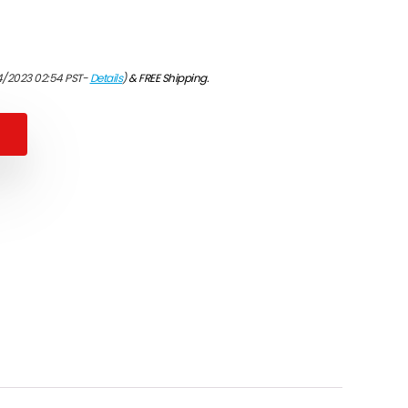
4/2023 02:54 PST-
Details
)
&
FREE Shipping
.