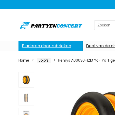
Search
for:
Bladeren door rubrieken
Deal van de d
Home
Jojo’s
Henrys A00030-1213 Yo- Yo Tige