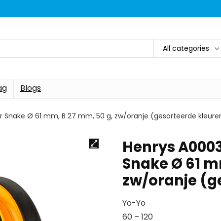
All categories
ag
Blogs
r Snake Ø 61 mm, B 27 mm, 50 g, zw/oranje (gesorteerde kleure
Henrys A0003
Snake Ø 61 m
zw/oranje (g
Yo-Yo
60 – 120