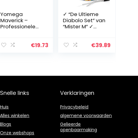
Yomega
✓ “De Ultieme
Maverick –
Diabolo Set” van
Professionele
“Mister M” ✓
aluminium
Diabolo ✓
metalen yoyo
Aluminiumstave
voor kinderen en
n ✓ Gratis Online
€
19.73
€
39.89
beginners met
Video ✓ een
C-formaat
geschenkverpak
kogellager
king
voor…
(Camouflage)
Snelle links
Verklaringen
Huis
Privacybeleid
Alles winkelen
algemene voorwaarden
Blogs
Gelieerde
openbaarmaking
Onze webshops