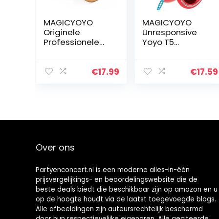
MAGICYOYO
MAGICYOYO
Originele
Unresponsive
Professionele
Yoyo T5
Yoyos voor
Overlord
Kinderen
Aluminium
Geavanceerde
Professionele
€
17.99
€
17.59
Niveau Magic
Yo-Yos Yoyo
Yoyo Niet-
Ballen met 5
reagerende N6
Snaren
Magistraat…
Handschoenen
met Yoyo…
Over ons
Partyenconcert.nl is een moderne alles-in-één
prijsvergelijkings- en beoordelingswebsite die de
beste deals biedt die beschikbaar zijn op amazon en u
op de hoogte houdt via de laatst toegevoegde blogs.
Alle afbeeldingen zijn auteursrechtelijk beschermd
door hun respectievelijke eigenaren. Alle geciteerde