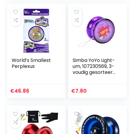
Geavanceerde
, cadeau
String Yo…
World’s Smallest
Simba YoYo Light-
Perplexus
um, 107230569, 3-
voudig gesorteerd,
er wordt slechts
één artikel
geleverd, met
€
46.86
€
7.80
lichteffect,
vrijloop…