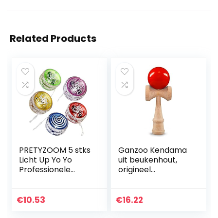
Related Products
PRETYZOOM 5 stks
Ganzoo Kendama
Licht Up Yo Yo
uit beukenhout,
Professionele
origineel
Responsive
traditioneel
Kogellager Yoyo
Japans speelgoed,
voor Kinderen
bolspel,
€
10.53
€
16.22
Beginners
behendigheidsspel