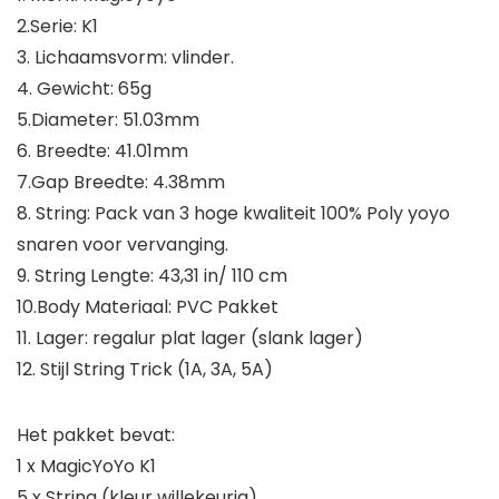
2.Serie: K1
3. Lichaamsvorm: vlinder.
4. Gewicht: 65g
5.Diameter: 51.03mm
6. Breedte: 41.01mm
7.Gap Breedte: 4.38mm
8. String: Pack van 3 hoge kwaliteit 100% Poly yoyo
snaren voor vervanging.
9. String Lengte: 43,31 in/ 110 cm
10.Body Materiaal: PVC Pakket
11. Lager: regalur plat lager (slank lager)
12. Stijl String Trick (1A, 3A, 5A)
Het pakket bevat:
1 x MagicYoYo K1
5 x String (kleur willekeurig)