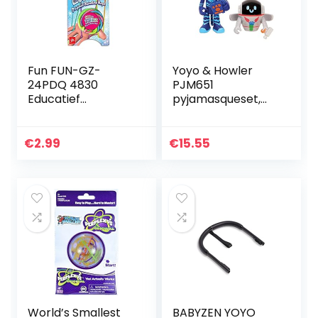
Fun FUN-GZ-
Yoyo & Howler
24PDQ 4830
PJM651
Educatief
pyjamasqueset,
speelgoed
7,5 cm,
gesorteerde
modellen
€
2.99
€
15.55
World’s Smallest
BABYZEN YOYO