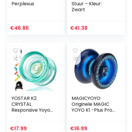
Perplexus
Stuur – Kleur:
Zwart
€
46.86
€
41.38
YOSTAR K2
MAGICYOYO
CRYSTAL
Originele MAGIC
Responsive Yoyo
YOYO K1 -Plus Pro
voor kinderen,
Responsive Yo-yo
Professionele Yoyo
voor Kids
voor beginners,
Beginners Yoyos
€
17.99
€
16.99