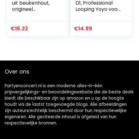
uit beukenhout,
D1, Professional
origineel
Looping Yoyo voor
traditioneel
kinderen Beginner
Japans speelgoed,
met 5 Yoyo-
bolspel,
snaren +
€
16.22
€
14.99
behendigheidsspel
handschoen + tas
, cadeau
(Blauw)
Over ons
Partyenconcert.nl is een moderne alles-in-één
prijsvergelijkings- en beoordelingswebsite die de beste deals
biedt die beschikbaar zijn op amazon en u op de hoogte
houdt via de laatst toegevoegde blogs. Alle afbeeldingen
zijn auteursrechtelijk beschermd door hun respectievelijke
eigenaren. Alle geciteerde inhoud is afgeleid van hun
respectievelijke bronnen.