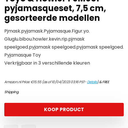
pyjamasqueset, 7,5 cm,
gesorteerde modellen
Pjmask.pyjamask.Pyjamasque.Figur.yo.
Gluglu.bibou.howler.kevin.rip.pjmask
speelgoed.pyjamask speelgoed.pyjamask speelgoed.
Pyjamasque Toy
Verkrijgbaar in 3 verschillende kleuren
Amazon.nl Price:
€
15.55
(as of 10/04/2023 03:16 PST-
Details
)
&
FREE
Shipping
.
KOOP PRODUCT