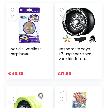
World’s Smallest
Responsive Yoyo
Perplexus
T7 Beginner Yoyo
voor kinderen,
metalen
professionele yoyo
met smal C-lager,
€
46.86
€
17.99
gemakkelijk terug
te keren…