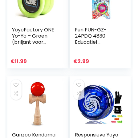
YoyoFactory ONE
Fun FUN-GZ-
Yo-Yo – Groen
24PDQ 4830
(briljant voor
Educatief
beginners en
speelgoed
beginnende jojo-
spelers)
€
11.99
€
2.99
Ganzoo Kendama
Responsieve Yoyo