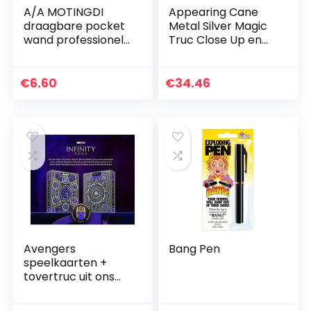
A/A MOTINGDI
Appearing Cane
draagbare pocket
Metal Silver Magic
wand professionele
Truc Close Up en
goochelaar
Pop Out Tool door
telescopische paal
te verschijnen
riet pocket
€
6.60
€
34.46
magische
rekwisieten
Avengers
Bang Pen
speelkaarten +
tovertruc uit ons
huis van Alexander
Krist (Leer Video: