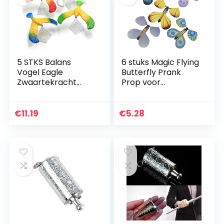
5 STKS Balans
6 stuks Magic Flying
Vogel Eagle
Butterfly Prank
Zwaartekracht
Prop voor
Vogel Met Piramide
Verjaardag
Combinatieset
Anniversary
Nostalgische
Wedding Card Gift
€
11.19
€
5.28
Piramide Balance
Eagle Geweldig…