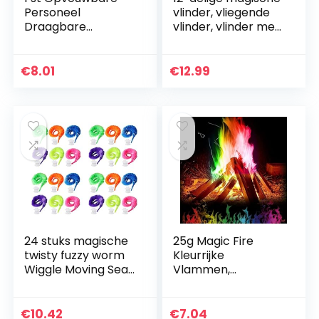
Personeel
vlinder, vliegende
Draagbare
vlinder, vlinder met
Vechtsporten
elastiek,
Metalen Magic
vlinderkaart,
Pocket Personeel
geschikt als
€
8.01
€
12.99
Rvs Pocket
verjaardagscadeau
Personeel voor
…
Outdoor Sport
24 stuks magische
25g Magic Fire
twisty fuzzy worm
Kleurrijke
Wiggle Moving Sea
Vlammen,
Horse Kids close-
Pyrotechniek
up street comödie
Magic Trick,
tovertrucs
Outdoor Camping
€
10.42
€
7.04