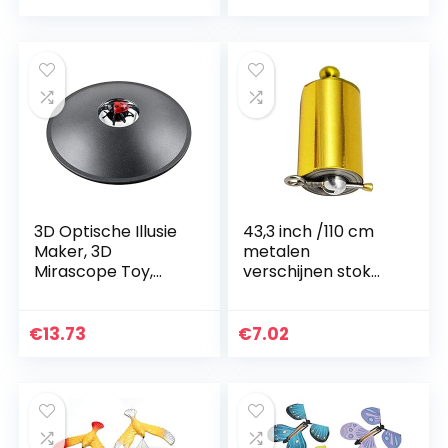
speelgoed
Wandelen Survival
Tools, Bonfire
Poeder…
3D Optische Illusie
43,3 inch /110 cm
Maker, 3D
metalen
Mirascope Toy,
verschijnen stok
Mirascope
met leerkaarten,
Hologram Image
zakpersoneel
Creator, Science
magische podium
€
13.73
€
7.02
Trick educatief
close-up magische
speelgoed
truc voor…