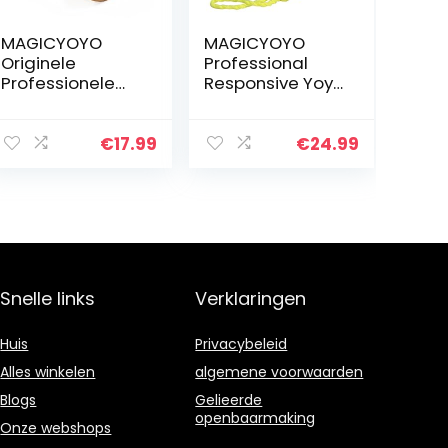
MAGICYOYO
MAGICYOYO
Originele
Professional
Professionele
Responsive Yoyo
Yoyos voor
V3, Yoyo van
Kinderen
metaallegering
Geavanceerde
voor kinderen
€
17.99
€
24.99
Niveau Magic
Beginner +
Yoyo Niet-
vervangende
reagerende N6
niet-
Magistraat…
reagerende…
Snelle links
Verklaringen
Huis
Privacybeleid
Alles winkelen
algemene voorwaarden
Blogs
Gelieerde
openbaarmaking
Onze webshops