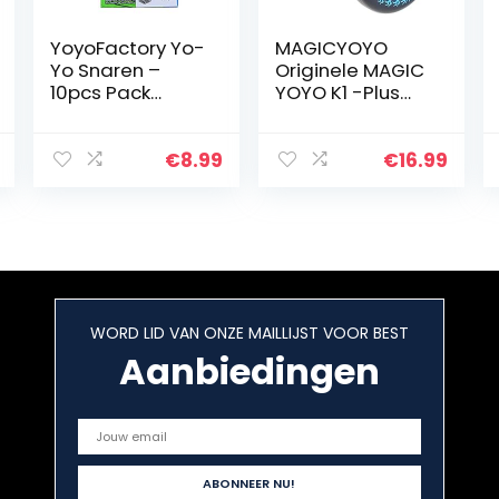
YoyoFactory Yo-
MAGICYOYO
Yo Snaren –
Originele MAGIC
10pcs Pack
YOYO K1 -Plus
(100% Polyester,
Pro Responsive
Groen Color,
Yo-yo voor Kids
Works With All
Beginners Yoyos
€
8.99
€
16.99
Yo-Yos, Spare
Speelgoed
Strings)
Geschenken
Gemakkelijk…
WORD LID VAN ONZE MAILLIJST VOOR BEST
Aanbiedingen