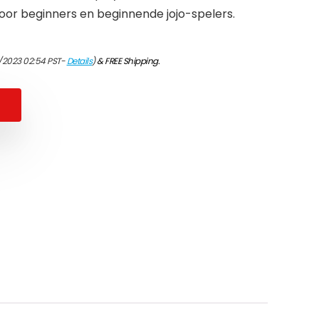
 voor beginners en beginnende jojo-spelers.
/2023 02:54 PST-
Details
)
&
FREE Shipping
.