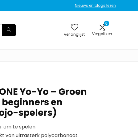
Nieuws en blogs lezen
0
Vergelijken
verlanglijst
ONE Yo-Yo – Groen
r beginners en
ojo-spelers)
r om te spelen
t van ultrasterk polycarbonaat.