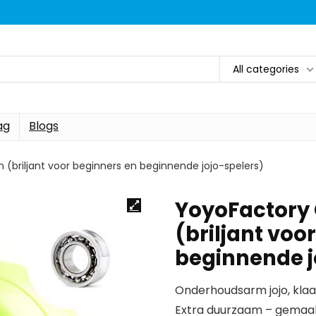
All categories
ag
Blogs
(briljant voor beginners en beginnende jojo-spelers)
YoyoFactory 
(briljant voo
beginnende j
Onderhoudsarm jojo, klaa
Extra duurzaam – gemaak