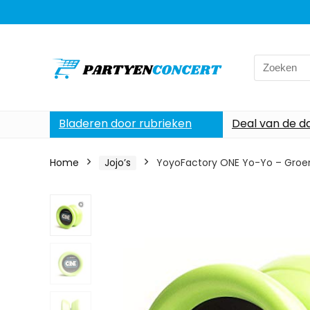
Search
for:
Bladeren door rubrieken
Deal van de d
Home
Jojo’s
YoyoFactory ONE Yo-Yo – Groen 