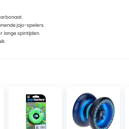
carbonaat.
nnende jojo-spelers.
 lange spintijden.
ik.