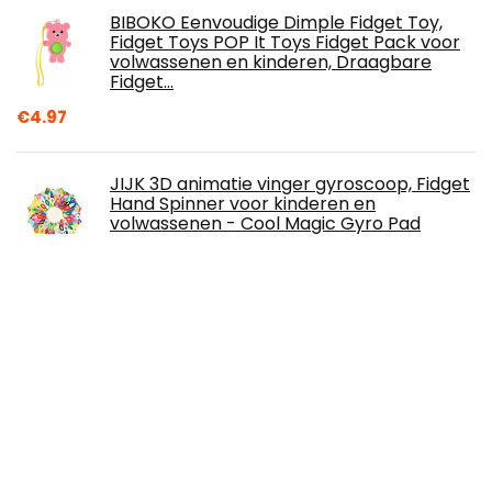
BIBOKO Eenvoudige Dimple Fidget Toy,
Fidget Toys POP It Toys Fidget Pack voor
volwassenen en kinderen, Draagbare
Fidget…
€
4.97
JIJK 3D animatie vinger gyroscoop, Fidget
Hand Spinner voor kinderen en
volwassenen - Cool Magic Gyro Pad
Finger Toys…
€
5.08
ZZALLL Vinger Fidget Spinner roestvrij
stalen ketting draaibare ring verlichten
angst - donker
€
9.86
BKPAPTXY Notebook Potlood Box Pop