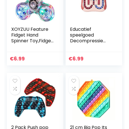
XOYZUU Feature
Educatief
Fidget Hand
speelgoed
Spinner Toy,Fidget
Decompressie
Finger Hand
Roterende Magic
Spinner,Led Light
Bean Speelgoed
Fidget Spinner Toy,
Draaibare Kleine
€
6.99
€
6.99
Hand Spinner
Kralen Fidget
Enkele…
Spinner Magische
Kubus…
2 Pack Push pop
21 cm Big Pop Its