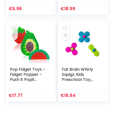
Cube Fidget Toy,
Pack Goedkoop
Gekleurde Bead
met eenvoudige
€
5.96
€
18.99
Puzzle Roterende
Dimple, Bubble…
Gyro…
Pop Fidget Toys –
Fat Brain Whirly
Fidget Popper –
Squigz, Kids
Push It Popit
Preschool Toy,
Sensory Toy Pack
Spinning and
voor kinderen –
Stacking Toy with
Poppers
Suction, Toy
€
17.77
€
19.64
Speelgoed voor
Building Sets,
stress, angst…
Teething Toy…