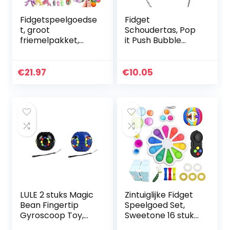
Fidgetspeelgoedse
Fidget
t, groot
Schoudertas, Pop
friemelpakket,
it Push Bubble
met kubus
Fidget Sensory Toy
marmeren mesh
Bag, Siliconen
pop sensorische
Cross Body Bag,
€
21.97
€
10.05
buis sleutelhanger
Stress Relief en
fidgetblok anti…
Anti-Angst…
LULE 2 stuks Magic
Zintuiglijke Fidget
Bean Fingertip
Speelgoed Set,
Gyroscoop Toy,
Sweetone 16 stuks
Magic Roterende
Flower Fidget Toys