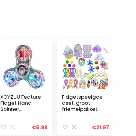
XOYZUU Feature
Fidgetspeelgoe
Fidget Hand
dset, groot
Spinner
friemelpakket,
Toy,Fidget
met kubus
Finger Hand
marmeren
Spinner,Led Light
mesh pop
€
6.99
€
21.97
Fidget Spinner
sensorische buis