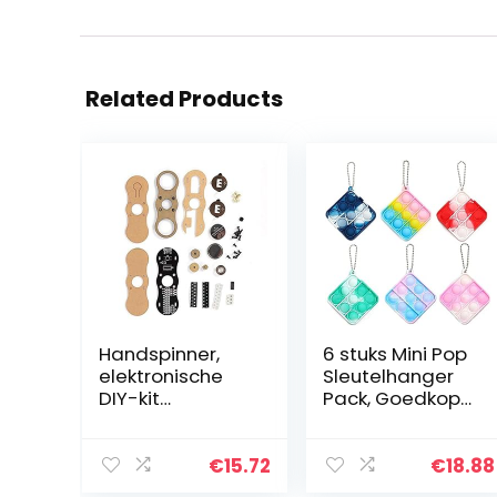
Related Products
Handspinner,
6 stuks Mini Pop
elektronische
Sleutelhanger
DIY-kit
Pack, Goedkope
acrylschaal
Sensorische
vingertopgyro
fidgetspeeltjes
met coole en
Set, Push Bubble
€
15.72
€
18.88
gevarieerde
Eenvoudig