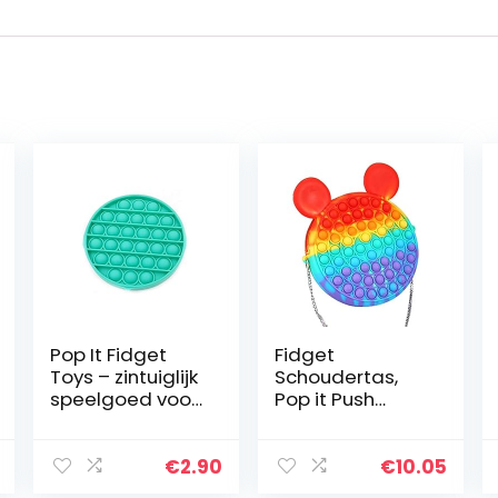
Pop It Fidget
Fidget
Toys – zintuiglijk
Schoudertas,
speelgoed voor
Pop it Push
angst, autisme,
Bubble Fidget
stressverlichting
Sensory Toy
, ADHD – perfect
Bag, Siliconen
€
2.90
€
10.05
voor kinderen
Cross Body Bag,