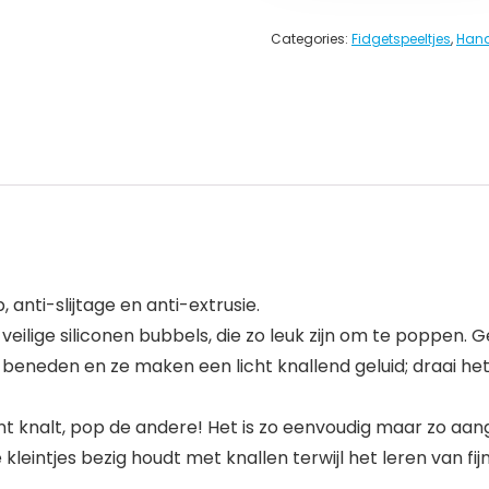
Categories:
Fidgetspeeltjes
,
Hand
, anti-slijtage en anti-extrusie.
eilige siliconen bubbels, die zo leuk zijn om te poppen. G
beneden en ze maken een licht knallend geluid; draai he
ant knalt, pop de andere! Het is zo eenvoudig maar zo a
kleintjes bezig houdt met knallen terwijl het leren van fi