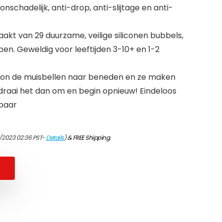
, onschadelijk, anti-drop, anti-slijtage en anti-
aakt van 29 duurzame, veilige siliconen bubbels,
pen. Geweldig voor leeftijden 3-10+ en 1-2
oon de muisbellen naar beneden en ze maken
; draai het dan om en begin opnieuw! Eindeloos
baar
/2023 02:36 PST-
Details
)
&
FREE Shipping
.