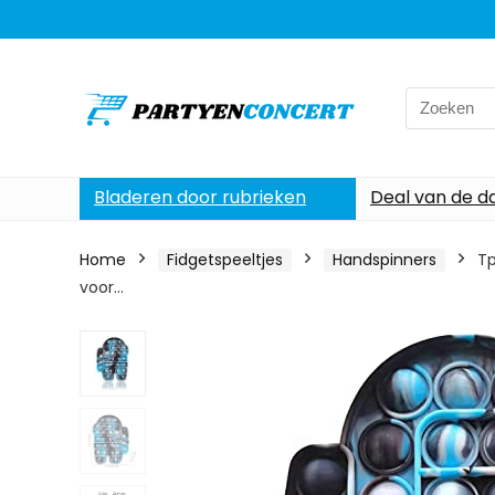
Search
for:
Bladeren door rubrieken
Deal van de d
Home
Fidgetspeeltjes
Handspinners
Tp
voor…