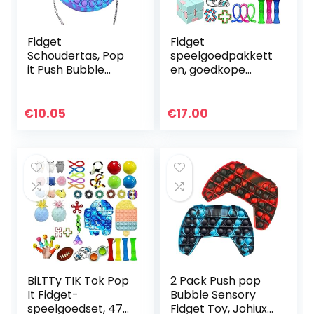
Fidget
Fidget
Schoudertas, Pop
speelgoedpakkett
it Push Bubble
en, goedkope
Fidget Sensory Toy
Fidget
Bag, Siliconen
speelgoedset, 30
Cross Body Bag,
stuks Fidget
€
10.05
€
17.00
Stress Relief en
speelgoed set
Anti-Angst…
voor kinderen
volwassenen,
stress…
BiLTTy TIK Tok Pop
2 Pack Push pop
It Fidget-
Bubble Sensory
speelgoedset, 47-
Fidget Toy, Johiux