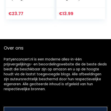
delig, sensorisch
Siliconen Stress
speelgoed, push-
Reliever Speciale
pop-blaas,
Noden Sensory
€
23.77
€
13.99
sensorisch
Toys Angst Relief…
speelgoed, ADHD…
Over ons
Partyenconcert.nl is een moderne alles-in-één
prijsvergelijkings- en beoordelingswebsite die de beste deals
biedt die beschikbaar zijn op amazon en u op de hoogte
houdt via de laatst toegevoegde blogs. Alle afbeeldingen
zijn auteursrechtelijk beschermd door hun respectievelijke
eigenaren. Alle geciteerde inhoud is afgeleid van hun
respectievelijke bronnen.