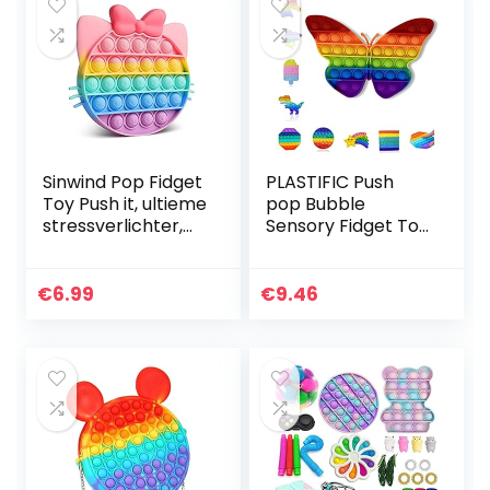
Sinwind Pop Fidget
PLASTIFIC Push
Toy Push it, ultieme
pop Bubble
stressverlichter,
Sensory Fidget Toy
pop bubble,
| Autisme speciale
sensorisch
behoeften Stress
speelgoed, anti-
Reliever| Angst
€
6.99
€
9.46
stress fidget
Relief Toys |
speelgoed…
Extrusie…