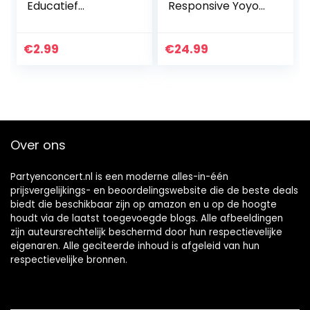
Educatief
Responsive Yoyo
speelgoed
V3, Yoyo van
metaallegering
voor kinderen
€
2.99
€
24.99
Beginner +
vervangende niet-
reagerende…
Over ons
Partyenconcert.nl is een moderne alles-in-één
prijsvergelijkings- en beoordelingswebsite die de beste deals
biedt die beschikbaar zijn op amazon en u op de hoogte
houdt via de laatst toegevoegde blogs. Alle afbeeldingen
zijn auteursrechtelijk beschermd door hun respectievelijke
eigenaren. Alle geciteerde inhoud is afgeleid van hun
respectievelijke bronnen.