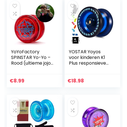
YoYoFactory
YOSTAR Yoyos
SPINSTAR Yo-Yo –
voor kinderen K1
Rood (ultieme jojo
Plus responsieve
voor beginners)
Yoyo Duurzame
Yoyo met 5
snaren,
€
8.99
€
18.98
handschoen, tas
(donkerblauw)