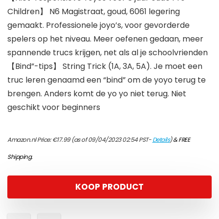
Children】 N6 Magistraat, goud, 6061 legering
gemaakt. Professionele joyo’s, voor gevorderde
spelers op het niveau. Meer oefenen gedaan, meer
spannende trucs krijgen, net als al je schoolvrienden
【Bind”-tips】 String Trick (1A, 3A, 5A). Je moet een
truc leren genaamd een “bind” om de yoyo terug te
brengen. Anders komt de yo yo niet terug. Niet
geschikt voor beginners
Amazon.nl Price:
€
17.99
(as of 09/04/2023 02:54 PST-
Details
)
&
FREE
Shipping
.
KOOP PRODUCT