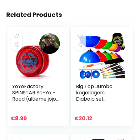
Related Products
YoYoFactory
Big Top Jumbo
SPINSTAR Yo-Yo –
kogellagers
Rood (ultieme jojo
Diabolo set
voor beginners)
(vrijloper Diabolo)
+ Diablo aluminium
stokken,
€
8.99
€
20.12
diabolokoord +
reistas. (Blauw…