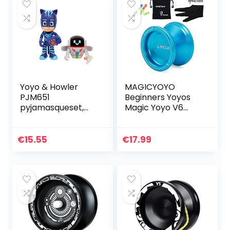
Yoyo & Howler
MAGICYOYO
PJM651
Beginners Yoyos
pyjamasqueset,
Magic Yoyo V6
7,5 cm,
Locus
gesorteerde
Professionele
modellen
Responsive Yo-yos
€
15.55
€
17.99
voor kinderen tot
volwassenen Gift
w…