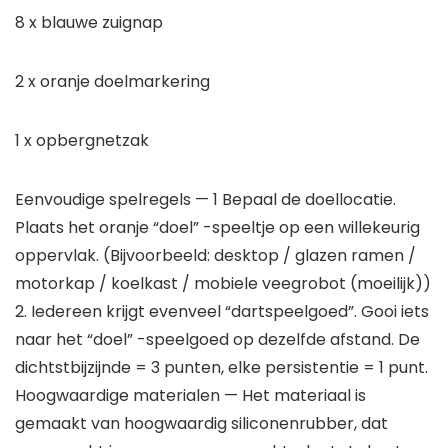
8 x blauwe zuignap
2 x oranje doelmarkering
1 x opbergnetzak
Eenvoudige spelregels — 1 Bepaal de doellocatie.
Plaats het oranje “doel” -speeltje op een willekeurig
oppervlak. (Bijvoorbeeld: desktop / glazen ramen /
motorkap / koelkast / mobiele veegrobot (moeilijk))
2. Iedereen krijgt evenveel “dartspeelgoed”. Gooi iets
naar het “doel” -speelgoed op dezelfde afstand. De
dichtstbijzijnde = 3 punten, elke persistentie = 1 punt.
Hoogwaardige materialen — Het materiaal is
gemaakt van hoogwaardig siliconenrubber, dat