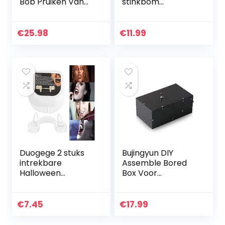
Bob Pruiken Van
stinkbom
Echt Haar Voor
fopartikelen
Zwarte Vrouwen
furzspray (50 ml
Geen Lace Front
per blik)
€
25.98
€
11.99
Korte Pruiken
Lijmloze…
Duogege 2 stuks
Bujingyun DIY
intrekbare
Assemble Bored
Halloween
Box Voor
Vampier Fangs,
Verjaardag En
Fangs Cosplay,
Party Gift
intrekbare bretels,
Speelgoed Game-
€
7.45
€
17.99
herbruikbare
Black
Halloween