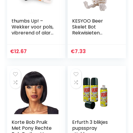
thumbs Up! –
KESYOO Beer
Wekker voor pols,
Skelet Bot
vibrerend of alarm
Rekwisieten
– Shake ’n Wake
Halloween Party
wekker – verlicht
Skelet Speelgoed
display – 000413
Figuren Botten
€
12.67
€
7.33
Ornamenten
Hallowmas
Horror…
Korte Bob Pruik
Erfurth 3 blikjes
Met Pony Rechte
pupsspray