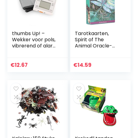
thumbs Up! –
Tarotkaarten,
Wekker voor pols,
Spirit of The
vibrerend of alarm
Animal Oracle-
– Shake ’n Wake
kaarten Tarot
wekker – verlicht
Oracle-kaarten,
display – 000413
52-delige Oracle
€
12.67
€
14.59
Tarot-kaarten
met boeiende…