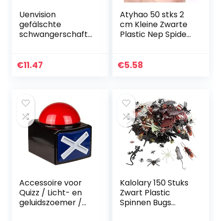
Uenvision
Atyhao 50 stks 2
gefälschte
cm Kleine Zwarte
schwangerschafts
Plastic Nep Spider
test positiv –
Speelgoed
schabernack,
Halloween Funny
prank, gag, 2er-
Joke Prank
€
11.47
€
5.58
pack
Realistische
Props…
Accessoire voor
Kalolary 150 Stuks
Quizz / Licht- en
Zwart Plastic
geluidszoemer /
Spinnen Bugs
Afmetingen: 12 x
Halloween Prank