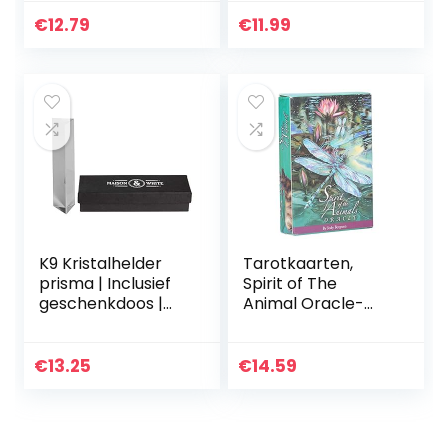
9,5 x 11 cm
Toys, Realistisch
Nep Insect Ratten
€
12.79
€
11.99
Vleermuizen…
K9 Kristalhelder
Tarotkaarten,
prisma | Inclusief
Spirit of The
geschenkdoos |
Animal Oracle-
15cm driehoekige
kaarten Tarot
glazen lichtbreking
Oracle-kaarten,
| Ideaal voor
52-delige Oracle
€
13.25
€
14.59
natuurkunde en…
Tarot-kaarten
met boeiende…