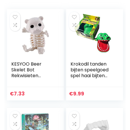
KESYOO Beer
Krokodil tanden
Skelet Bot
bijten speelgoed
Rekwisieten
spel haai bijten
Halloween Party
vinger tandarts
Skelet Speelgoed
spelletjes
Figuren Botten
grappige
€
7.33
€
9.99
Ornamenten
speelgoed voor
Hallowmas
kinderen…
Horror…