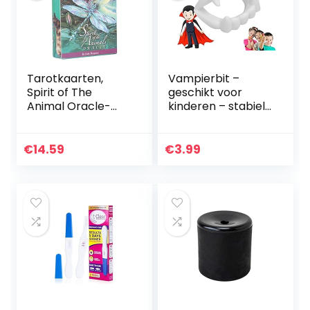
Tarotkaarten,
Vampierbit –
Spirit of The
geschikt voor
Animal Oracle-
kinderen – stabiel
kaarten Tarot
& ongevaarlijk –
Oracle-kaarten,
vampiertanden
52-delige Oracle
Halloween Dracula
€
14.59
€
3.99
Tarot-kaarten
Vampierbit om op
met boeiende…
te…