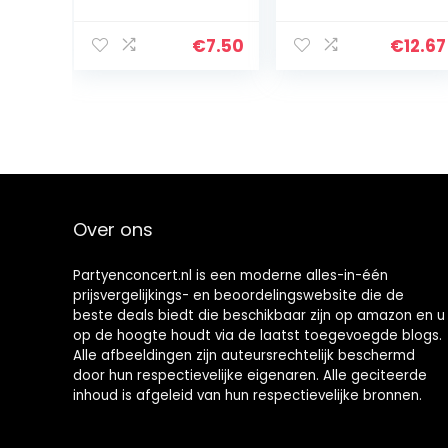
Schertsartikel
of alarm –
geschenkidee
Shake ’n Wake
voor
wekker – verlicht
€
7.50
€
12.67
verjaardagsfee
display – 000413
st
Over ons
Partyenconcert.nl is een moderne alles-in-één
prijsvergelijkings- en beoordelingswebsite die de
beste deals biedt die beschikbaar zijn op amazon en u
op de hoogte houdt via de laatst toegevoegde blogs.
Alle afbeeldingen zijn auteursrechtelijk beschermd
door hun respectievelijke eigenaren. Alle geciteerde
inhoud is afgeleid van hun respectievelijke bronnen.