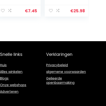
Vampier Fangs,
Echt Haar Voor
Fangs Cosplay,
Zwarte Vrouwen
intrekbare
Geen Lace Front
€
7.45
€
25.98
bretels,
Korte Pruiken
herbruikbare
Lijmloze…
Halloween
Cosplay…
Snelle links
Verklaringen
Huis
Privacybeleid
Alles winkelen
algemene voorwaarden
Blogs
Gelieerde
openbaarmaking
Onze webshops
Adverteren