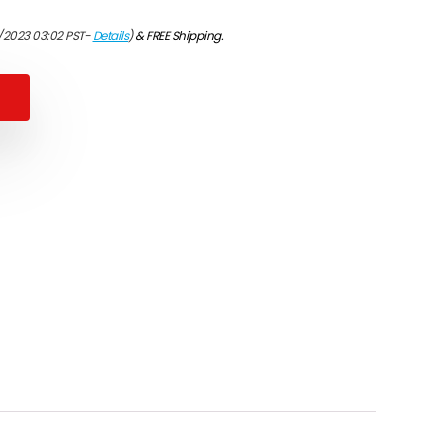
/2023 03:02 PST-
Details
)
&
FREE Shipping
.