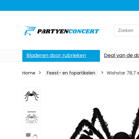
Search
for:
Bladeren door rubrieken
Deal van de d
Home
Feest- en fopartikelen
Wishstar 78,7 