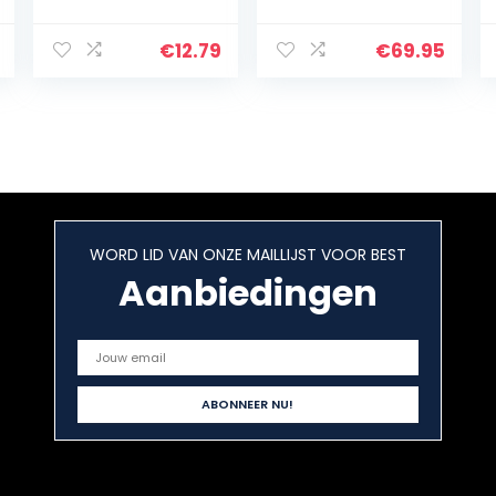
Afmetingen: 12 x
modi, batterijen,
9,5 x 11 cm
partystaaf 46.5
cm lang, wit
€
12.79
€
69.95
WORD LID VAN ONZE MAILLIJST VOOR BEST
Aanbiedingen