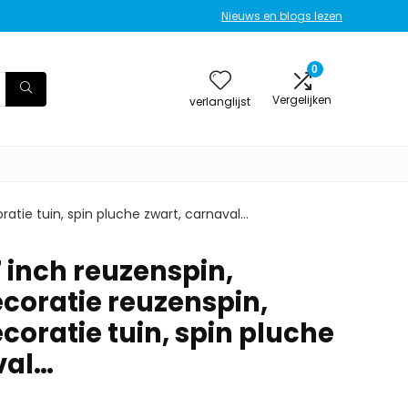
Nieuws en blogs lezen
0
Vergelijken
verlanglijst
atie tuin, spin pluche zwart, carnaval…
 inch reuzenspin,
coratie reuzenspin,
oratie tuin, spin pluche
val…