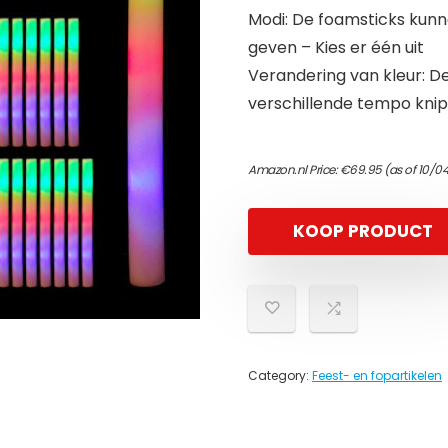
Modi: De foamsticks kunne
geven – Kies er één uit
Verandering van kleur: D
verschillende tempo kni
Amazon.nl Price:
€
69.95
(as of 10/0
KOOP PRODUCT
Category:
Feest- en fopartikelen