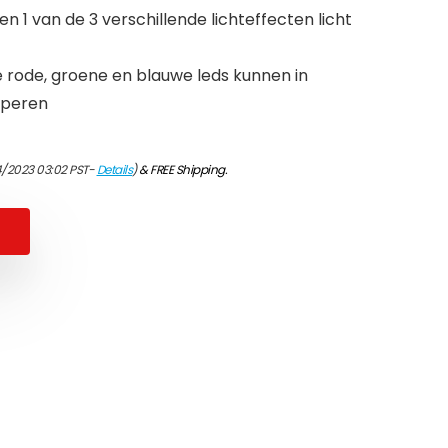
n 1 van de 3 verschillende lichteffecten licht
e rode, groene en blauwe leds kunnen in
pperen
4/2023 03:02 PST-
Details
)
&
FREE Shipping
.