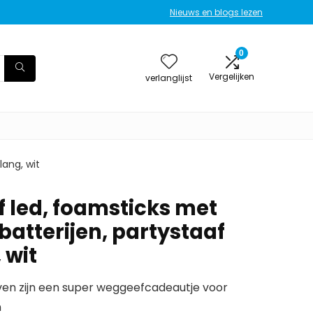
Nieuws en blogs lezen
0
Vergelijken
verlanglijst
lang, wit
f led, foamsticks met
 batterijen, partystaaf
 wit
aven zijn een super weggeefcadeautje voor
n