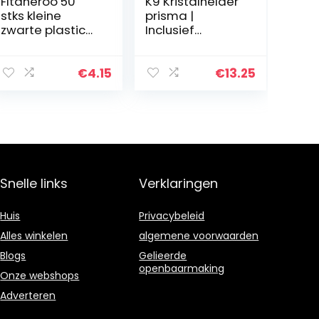
Fltaheroo 50
K9 Kristalhelder
stks kleine
prisma |
zwarte plastic
Inclusief
nep spin
geschenkdoos |
speelgoed
15cm
Halloween
driehoekige
€
4.15
€
13.25
grappige grap
glazen
prank
lichtbreking |
rekwisieten HC
Ideaal voor
natuurkunde
en…
Snelle links
Verklaringen
Huis
Privacybeleid
Alles winkelen
algemene voorwaarden
Blogs
Gelieerde
openbaarmaking
Onze webshops
Adverteren