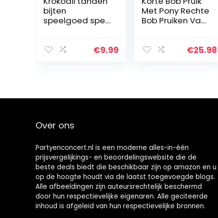
Krokodil tanden
Korte Bob Pruik
bijten
Met Pony Rechte
speelgoed spel
Bob Pruiken Van
haai bijten
Echt Haar Voor
vinger tandarts
Zwarte Vrouwen
spelletjes
Geen Lace Front
€
9.99
€
25.98
grappige
Korte Pruiken
speelgoed voor
Lijmloze…
kinderen…
Over ons
Partyenconcert.nl is een moderne alles-in-één
prijsvergelijkings- en beoordelingswebsite die de
beste deals biedt die beschikbaar zijn op amazon en u
op de hoogte houdt via de laatst toegevoegde blogs.
Alle afbeeldingen zijn auteursrechtelijk beschermd
door hun respectievelijke eigenaren. Alle geciteerde
inhoud is afgeleid van hun respectievelijke bronnen.