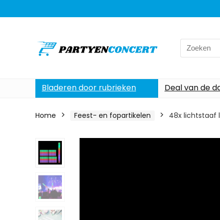
Search
for:
Bladeren door rubrieken
Deal van de d
Home
Feest- en fopartikelen
48x lichtstaaf 