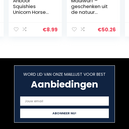
Anboor
Maulwurf –
Squishies
geschenken uit
Unicorn Horse
de natuur
Galaxy Squishy
0503509122 set
Slow Rising
platonisch
Squeeze Toys
lichaam
€
8.99
€
50.26
Stress Relief
bergkristal klein,
Kawaii Squishies
in doos
Animal Toys
Prime…
WORD LID VAN ONZE MAILLIJST VOOR BEST
Aanbiedingen