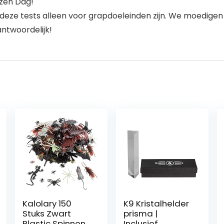
azen Dag!
ze tests alleen voor grapdoeleinden zijn. We moedigen d
antwoordelijk!
Kalolary 150
K9 Kristalhelder
Stuks Zwart
prisma |
Plastic Spinnen
Inclusief