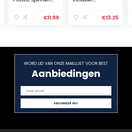
Bugs Halloween
geschenkdoos |
Prank Toys,
15cm
Realistisch Nep
driehoekige
€
11.99
€
13.25
Insect Ratten
glazen
Vleermuizen…
lichtbreking |
Ideaal voor
natuurkunde
en…
WORD LID VAN ONZE MAILLIJST VOOR BEST
Aanbiedingen