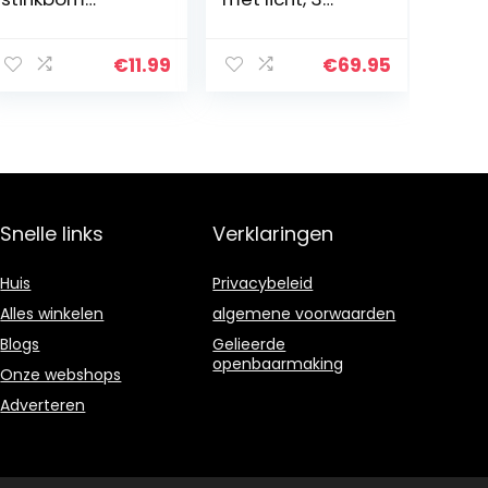
fopartikelen
modi, batterijen,
furzspray (50 ml
partystaaf 46.5
per blik)
cm lang, wit
€
11.99
€
69.95
Snelle links
Verklaringen
Huis
Privacybeleid
Alles winkelen
algemene voorwaarden
Blogs
Gelieerde
openbaarmaking
Onze webshops
Adverteren