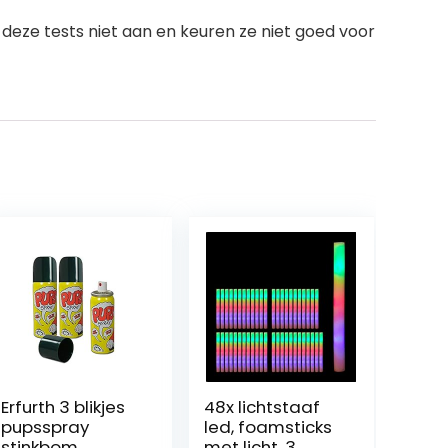
eze tests niet aan en keuren ze niet goed voor
Erfurth 3 blikjes
48x lichtstaaf
pupsspray
led, foamsticks
stinkbom
met licht, 3