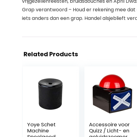
vrijgezellenfeesten, bruidsdouches en April Dw
Grap verantwoord – Houd er rekening mee dat de
iets anders dan een grap. Handel alsjeblieft ver
Related Products
Yoye Schet
Accessoire voor
Machine
Quizz / Licht- en
Speelgoed
geluidszoemer /