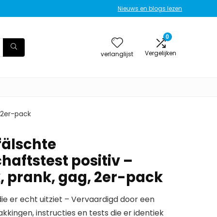
Nieuws en blogs lezen
0
Vergelijken
verlanglijst
 2er-pack
fälschte
aftstest positiv –
 prank, gag, 2er-pack
 er echt uitziet – Vervaardigd door een
kingen, instructies en tests die er identiek