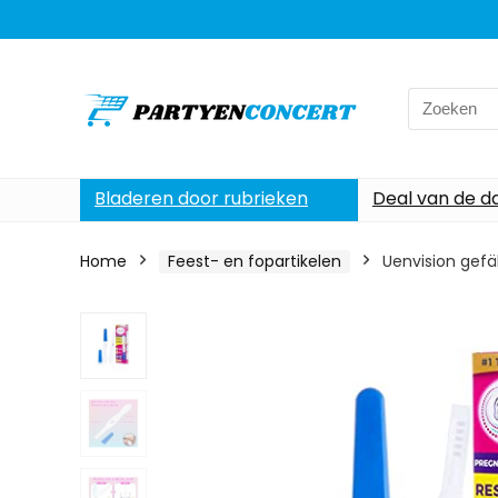
Search
for:
Bladeren door rubrieken
Deal van de d
Home
Feest- en fopartikelen
Uenvision gefä