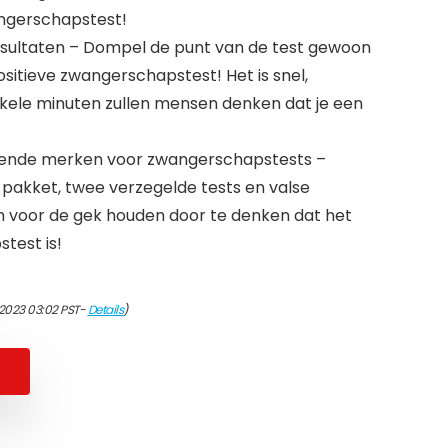
angerschapstest!
resultaten – Dompel de punt van de test gewoon
ositieve zwangerschapstest! Het is snel,
kele minuten zullen mensen denken dat je een
vende merken voor zwangerschapstests –
pakket, twee verzegelde tests en valse
en voor de gek houden door te denken dat het
test is!
/2023 03:02 PST-
Details
)