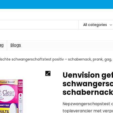
All categories
ag
Blogs
lschte schwangerschaftstest positiv – schabernack, prank, gag,
Uenvision ge
schwangersch
schabernack,
Nepzwangerschapstest die
topleverancier met verpak