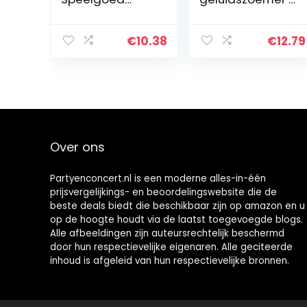
Realistische
Afmetingen: 12 x
Scheten
9,5 x 11 cm
Geluiden
€
10.38
€
12.79
Grappig
Grappig Schet
Machine
Speelgoed
Schet Pooter
Machine…
Over ons
Partyenconcert.nl is een moderne alles-in-één
prijsvergelijkings- en beoordelingswebsite die de
beste deals biedt die beschikbaar zijn op amazon en u
op de hoogte houdt via de laatst toegevoegde blogs.
Alle afbeeldingen zijn auteursrechtelijk beschermd
door hun respectievelijke eigenaren. Alle geciteerde
inhoud is afgeleid van hun respectievelijke bronnen.