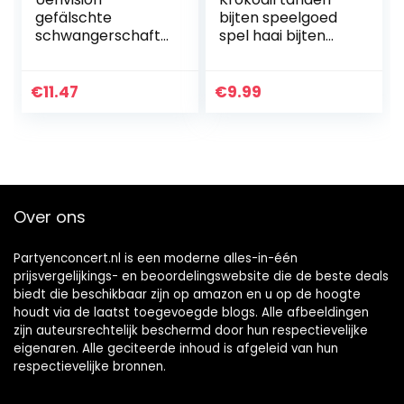
gefälschte
bijten speelgoed
schwangerschafts
spel haai bijten
test positiv –
vinger tandarts
schabernack,
spelletjes
prank, gag, 2er-
grappige
€
11.47
€
9.99
pack
speelgoed voor
kinderen…
Over ons
Partyenconcert.nl is een moderne alles-in-één
prijsvergelijkings- en beoordelingswebsite die de beste deals
biedt die beschikbaar zijn op amazon en u op de hoogte
houdt via de laatst toegevoegde blogs. Alle afbeeldingen
zijn auteursrechtelijk beschermd door hun respectievelijke
eigenaren. Alle geciteerde inhoud is afgeleid van hun
respectievelijke bronnen.