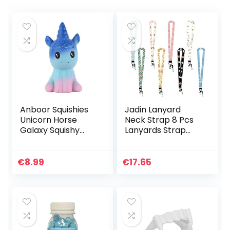
Anboor Squishies
Jadin Lanyard
Unicorn Horse
Neck Strap 8 Pcs
Galaxy Squishy
Lanyards Strap
Slow Rising
Lanyard Lange
Squeeze Toys
Hals Leuke Lanyard
Stress Relief Kawaii
Kaart Lanyard
€
8.99
€
17.65
Squishies Animal
Houder Patroon
Toys Prime…
Lanyard Keys…