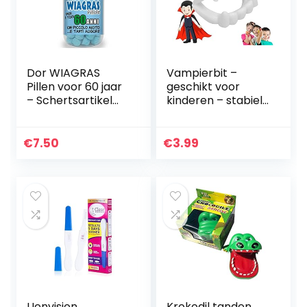
Dor WIAGRAS
Vampierbit –
Pillen voor 60 jaar
geschikt voor
– Schertsartikel
kinderen – stabiel
geschenkidee voor
& ongevaarlijk –
verjaardagsfeest
vampiertanden
Halloween Dracula
€
7.50
€
3.99
Vampierbit om op
te…
Uenvision
Krokodil tanden