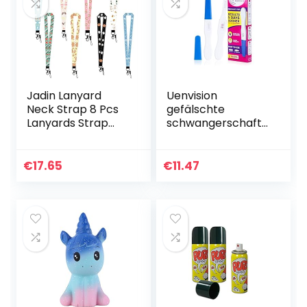
Jadin Lanyard
Uenvision
Neck Strap 8 Pcs
gefälschte
Lanyards Strap
schwangerschafts
Lanyard Lange
test positiv –
Hals Leuke Lanyard
schabernack,
Kaart Lanyard
prank, gag, 2er-
€
17.65
€
11.47
Houder Patroon
pack
Lanyard Keys…