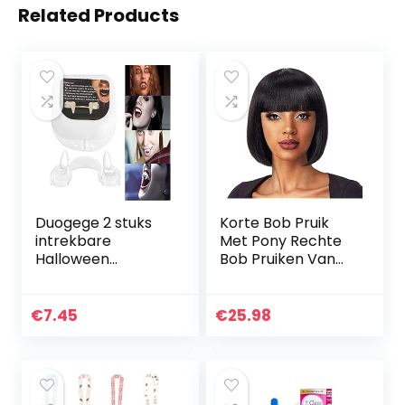
Related Products
Duogege 2 stuks
Korte Bob Pruik
intrekbare
Met Pony Rechte
Halloween
Bob Pruiken Van
Vampier Fangs,
Echt Haar Voor
Fangs Cosplay,
Zwarte Vrouwen
intrekbare bretels,
Geen Lace Front
€
7.45
€
25.98
herbruikbare
Korte Pruiken
Halloween
Lijmloze…
Cosplay…