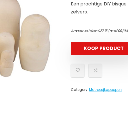
Een prachtige DIY bisque 
zelvers.
Amazon.nl Price:
€
27.15
(as of 09/04
KOOP PRODUCT
Category:
Matroesjkapoppen