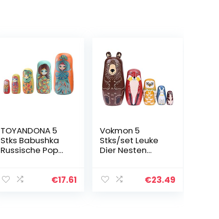
TOYANDONA 5
Vokmon 5
Stks Babushka
Stks/set Leuke
Russische Pop
Dier Nesten
Matroesjka Pop
Stapelen Houten
Speelgoed
Poppen
Creatieve
Matroesjka
€
17.61
€
23.49
Nesting Doll
Cartoon Dier
Russische Pop
Russische
Speelgoed
Etnische Kunst
Nesting…
Hout Poppen