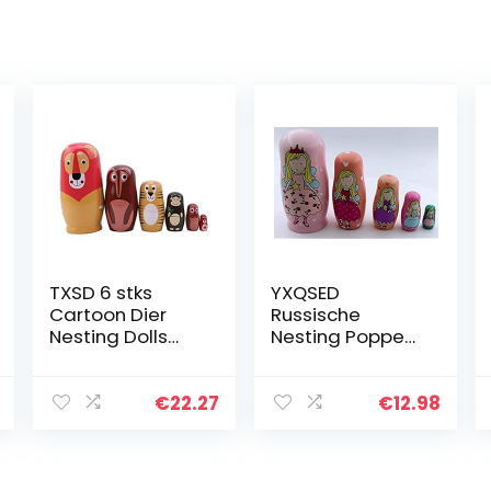
TXSD 6 stks
YXQSED
Cartoon Dier
Russische
Nesting Dolls
Nesting Poppen
Matroesjka
Matroesjka Hout
Russische Pop
Stapelen
Handgemaakte
Geneste Set
€
22.27
€
12.98
Geschilderde
Handgemaakte
Kinderen
Kerst Home
Geschenken
Room Decoratie
Speelgoed…
Halloween…