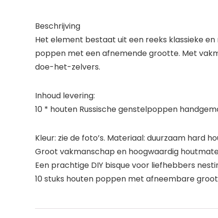
Beschrijving
Het element bestaat uit een reeks klassieke e
poppen met een afnemende grootte. Met vakman
doe-het-zelvers.
Inhoud levering:
10 * houten Russische genstelpoppen handgema
Kleur: zie de foto’s. Materiaal: duurzaam hard hout
Groot vakmanschap en hoogwaardig houtmater
Een prachtige DIY bisque voor liefhebbers nesti
10 stuks houten poppen met afneembare grootte