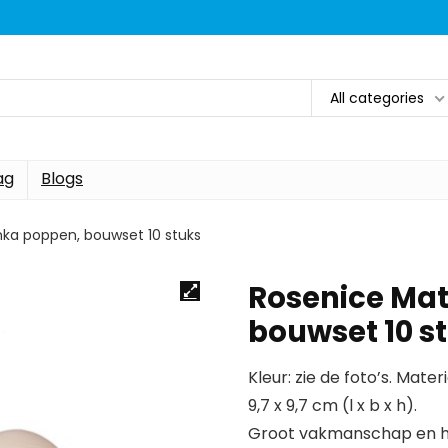
All categories
ag
Blogs
ka poppen, bouwset 10 stuks
Rosenice Ma
bouwset 10 s
Kleur: zie de foto’s. Mate
9,7 x 9,7 cm (l x b x h).
Groot vakmanschap en h