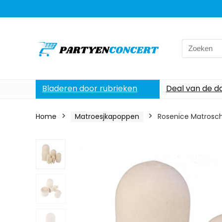
Search
for:
Bladeren door rubrieken
Deal van de d
Home
Matroesjkapoppen
Rosenice Matrosch