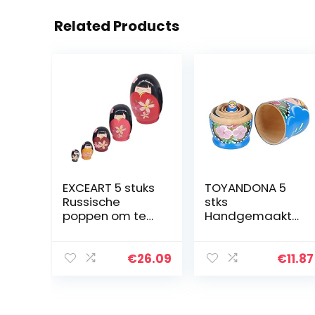
Related Products
EXCEART 5 stuks
TOYANDONA 5
Russische
stks
poppen om te
Handgemaakte
nesten, kleurrijke
Houten
Matrjoschka-
Russische
pop, houten pop,
Poppen
€
26.09
€
11.87
speelgoed,
Matroesjka
cadeau, pop om
Nesten Poppen
te…
Matroesjka
Stapelen