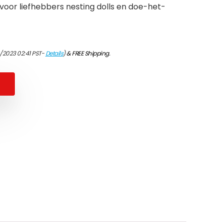
voor liefhebbers nesting dolls en doe-het-
/2023 02:41 PST-
Details
)
&
FREE Shipping
.