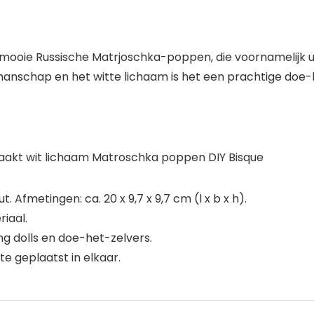
n mooie Russische Matrjoschka-poppen, die voornamelijk 
schap en het witte lichaam is het een prachtige doe-he
akt wit lichaam Matroschka poppen DIY Bisque
. Afmetingen: ca. 20 x 9,7 x 9,7 cm (l x b x h).
iaal.
ng dolls en doe-het-zelvers.
 geplaatst in elkaar.