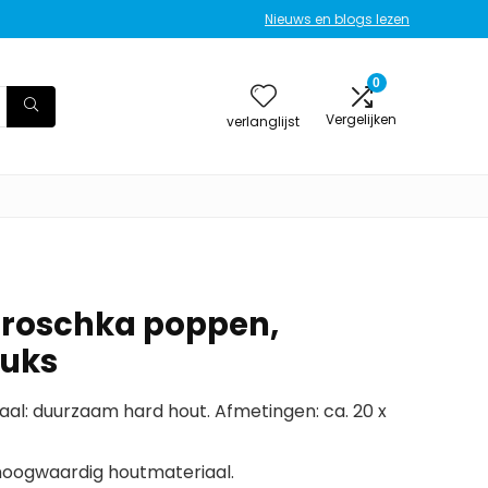
Nieuws en blogs lezen
0
Vergelijken
verlanglijst
troschka poppen,
tuks
riaal: duurzaam hard hout. Afmetingen: ca. 20 x
oogwaardig houtmateriaal.