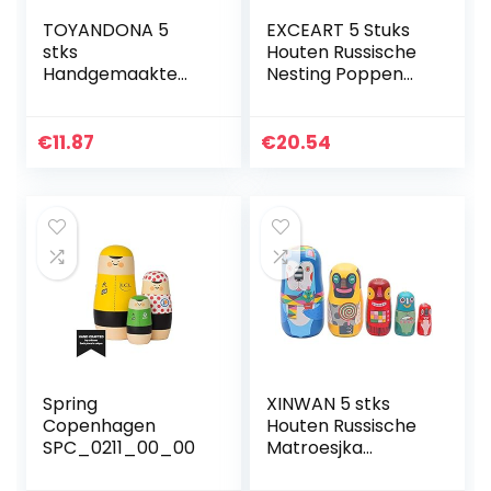
TOYANDONA 5
EXCEART 5 Stuks
stks
Houten Russische
Handgemaakte
Nesting Poppen
Houten Russische
Bloem Matroesjka
Poppen
Pop Speelgoed
Matroesjka Nesten
Stapelen Wensen
€
11.87
€
20.54
Poppen
Russische Poppen
Matroesjka
Kids…
Stapelen
Speelgoed voor
Kids
Spring
XINWAN 5 stks
Copenhagen
Houten Russische
SPC_0211_00_00
Matroesjka
Speelgoed Nesting