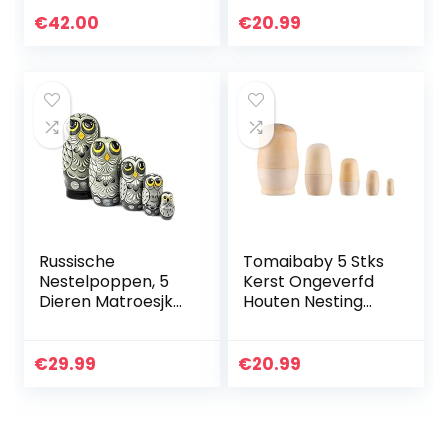
Babushka Poppen
Ornamenten
€
42.00
€
20.99
Russische
Tomaibaby 5 Stks
Nestelpoppen, 5
Kerst Ongeverfd
Dieren Matroesjka
Houten Nesting
Uil Stijl | Baboesjka
Poppen DIY Craft
Houten Poppen
Onvoltooide Blank
Geschenk
Matroesjka
€
29.99
€
20.99
Speelgoed, Grijze
Stapelen Geneste
Uil Ontwerp…
Poppen…