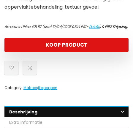
oppervlaktebehandeling, textuur gevoel.
Amazon.nl Price:
€
11.87
(as of 10/04/2023 03:14 PST-
Details
)
&
FREE Shipping
.
KOOP PRODUCT
Category:
Matroesjkapoppen
Beschrijving
Extra informatie