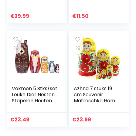
Uil Stijl | Baboesjka
klassieke stijl,
Houten Poppen
nesting pop,
Geschenk
handbeschilderd,
€
29.99
€
11.50
Speelgoed, Grijze
Russische pop,
Uil Ontwerp…
hout…
Vokmon 5 Stks/set
Azhna 7 stuks 19
Leuke Dier Nesten
cm Souvenir
Stapelen Houten
Matroschka Home
Poppen
Decor Collection
Matroesjka
Classic Style
Cartoon Dier
Nesting pop met
€
23.49
€
23.99
Russische Etnische
de hand
Kunst Hout
geschilderde…