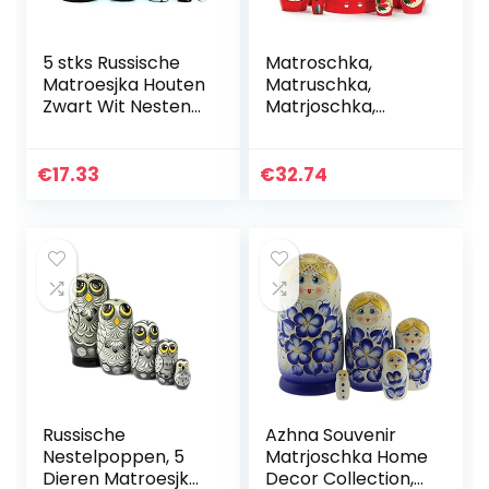
5 stks Russische
Matroschka,
Matroesjka Houten
Matruschka,
Zwart Wit Nesten
Matrjoschka,
Poppen Russische
Babuschka 7-delig
Pop Set voor Kids
Speelgoed Gift
€
17.33
€
32.74
Decor
Russische
Azhna Souvenir
Nestelpoppen, 5
Matrjoschka Home
Dieren Matroesjka
Decor Collection,