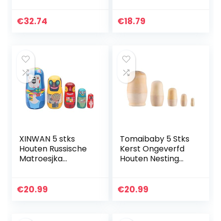
Babuschka 7-delig
traditionele
babuschka 5 lagen
zwart wit meisjes
€
32.74
€
18.79
houten speelgoed
Kerstmis thuis…
XINWAN 5 stks
Tomaibaby 5 Stks
Houten Russische
Kerst Ongeverfd
Matroesjka
Houten Nesting
Speelgoed Nesting
Poppen DIY Craft
Babushka Poppen
Onvoltooide Blank
Ornamenten
Matroesjka
€
20.99
€
20.99
Stapelen Geneste
Poppen…