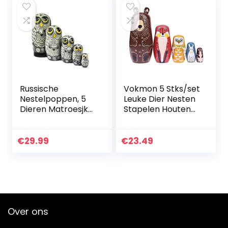
Russische
Vokmon 5 Stks/set
Nestelpoppen, 5
Leuke Dier Nesten
Dieren Matroesjka
Stapelen Houten
Uil Stijl | Baboesjka
Poppen
Houten Poppen
Matroesjka
Geschenk
Cartoon Dier
€
29.99
€
23.49
Speelgoed, Grijze
Russische Etnische
Uil Ontwerp…
Kunst Hout
Poppen
Over ons