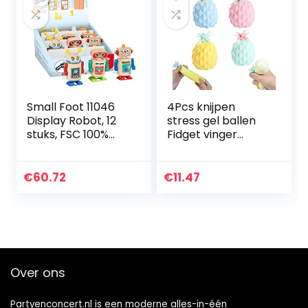
Small Foot 11046
4Pcs knijpen
Display Robot, 12
stress gel ballen
stuks, FSC 100%
Fidget vinger
gecertificeerd,
speelgoed stress
opwindspeelgoed
relief bal knijpen
van houten
angst zintuiglijke
€
60.72
€
11.47
speelgoed,
Fidget Hand pols…
meerkleurig
Over ons
Partyenconcert.nl is een moderne alles-in-één