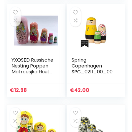
Poppen…
YXQSED Russische
Spring
Nesting Poppen
Copenhagen
Matroesjka Hout
SPC_0211_00_00
Stapelen Geneste
Set
Handgemaakte
€
12.98
€
42.00
Kerst Home Room
Decoratie
Halloween…