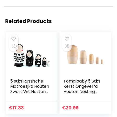
Related Products
5 stks Russische
Tomaibaby 5 Stks
Matroesjka Houten
Kerst Ongeverfd
Zwart Wit Nesten
Houten Nesting
Poppen Russische
Poppen DIY Craft
Pop Set voor Kids
Onvoltooide Blank
Speelgoed Gift
Matroesjka
€
17.33
€
20.99
Decor
Stapelen Geneste