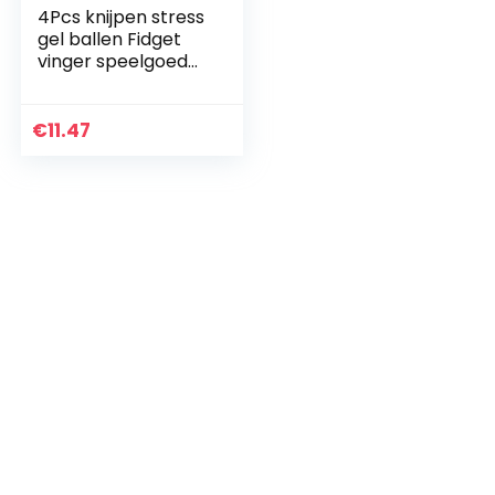
4Pcs knijpen stress
gel ballen Fidget
vinger speelgoed
stress relief bal
knijpen angst
zintuiglijke Fidget
€
11.47
Hand pols…