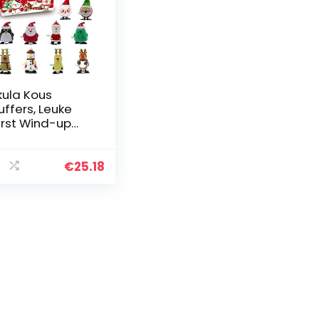
kula Kous
uffers, Leuke
rst Wind-up
eelgoed, 12
uk Kerstmis
ind-Up
€
25.18
eelgoed voor
ds Party
nsten…