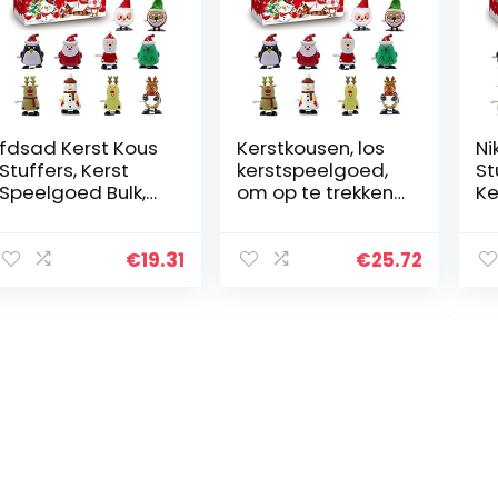
fdsad Kerst Kous
Kerstkousen, los
Ni
Stuffers, Kerst
kerstspeelgoed,
St
Speelgoed Bulk,
om op te trekken,
Ke
Wind-up Kerstmis
speelgoedset
Sp
Nieuwigheid
voor kerstfeesten,
St
Springen
12 stuks
W
€
19.31
€
25.72
Speelgoed, Wind
Sp
Up Speelgoed…
Ki
Gu