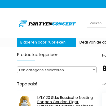
Search
for:
Bladeren door rubrieken
Deal van de d
Productcategorieën
H
8
Een categorie selecteren
Topdeals!!
Sh
LYLY 20 Stks Russische Nesting
Poppen Gouden Tijger