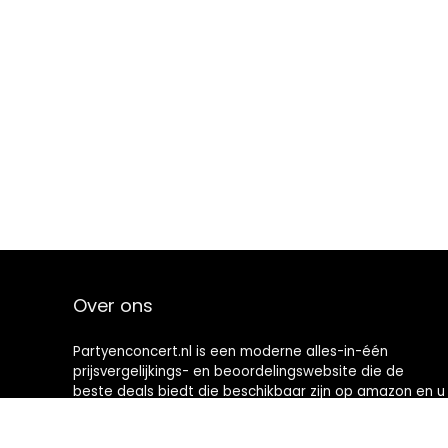
Over ons
Partyenconcert.nl is een moderne alles-in-één
prijsvergelijkings- en beoordelingswebsite die de
beste deals biedt die beschikbaar zijn op amazon en u
op de hoogte houdt via de laatst toegevoegde blogs.
Alle afbeeldingen zijn auteursrechtelijk beschermd