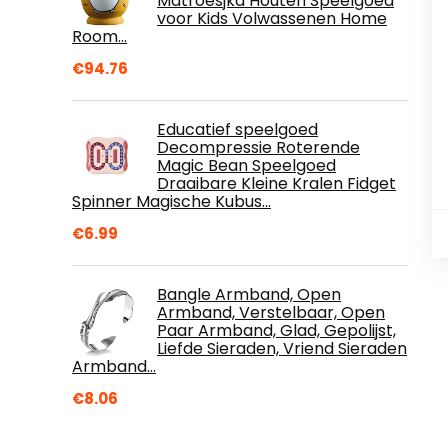
Matroesjka Houten Speelgoed
voor Kids Volwassenen Home
Room…
€
94.76
Educatief speelgoed
Decompressie Roterende
Magic Bean Speelgoed
Draaibare Kleine Kralen Fidget
Spinner Magische Kubus…
€
6.99
Bangle Armband, Open
Armband, Verstelbaar, Open
Paar Armband, Glad, Gepolijst,
Liefde Sieraden, Vriend Sieraden
Armband…
€
8.06