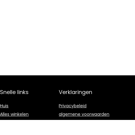
Snelle links
Verklaringen
Huis
Privacybeleid
Alles winkelen
algemene voorwaarden
Blogs
Gelieerde
openbaarmaking
Onze webshops