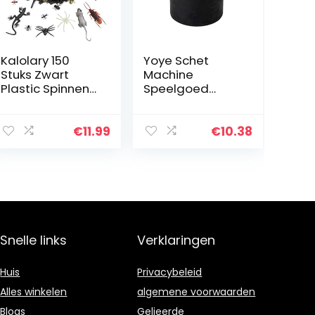
Kalolary 150
Yoye Schet
Stuks Zwart
Machine
Plastic Spinnen
Speelgoed
Bugs Halloween
Realistische
Prank Toys,
Scheten
Realistisch Nep
Geluiden
€
11.99
€
10.38
Insect Ratten
Grappig
Vleermuizen…
Grappig Schet
Machine
Speelgoed
Schet Pooter
Machine…
Snelle links
Verklaringen
Huis
Privacybeleid
Alles winkelen
algemene voorwaarden
Blogs
Gelieerde