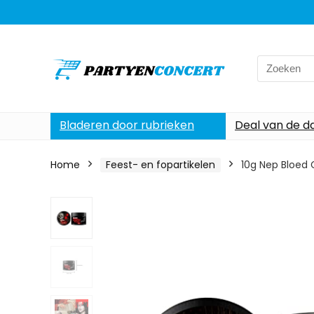
Search
for:
Bladeren door rubrieken
Deal van de d
Home
Feest- en fopartikelen
10g Nep Bloed 