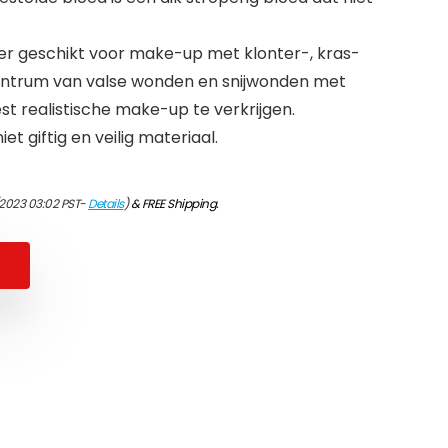
er geschikt voor make-up met klonter-, kras-
centrum van valse wonden en snijwonden met
t realistische make-up te verkrijgen.
 niet giftig en veilig materiaal.
/2023 03:02 PST-
Details
)
&
FREE Shipping
.