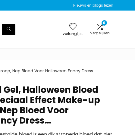
Nieuws en blogs lezen
0
Vergelijken
verlanglijst
iroop, Nep Bloed Voor Halloween Fancy Dress…
d Gel, Halloween Bloed
eciaal Effect Make-up
 Nep Bloed Voor
ancy Dress…
estolde bloed is een dik stroperig bloed dat niet