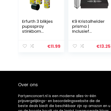
Erfurth 3 blikjes
K9 Kristalhelder
pupsspray
prisma |
stinkbom
Inclusief
fopartikelen
geschenkdoos |
furzspray (50 ml
15cm
per blik)
driehoekige
€
11.99
€
13.25
glazen
lichtbreking |
Ideaal voor
natuurkunde
en…
Over ons
Partyenconcert.nl is een moderne alles-in-één
prijsvergelijkings- en beoordelingswebsite die de
beste deals biedt die beschikbaar zijn op amazon en u
op de hoogte houdt via de laatst toegevoegde blogs.