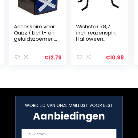
Accessoire voor
Wishstar 78,7
Quizz / Licht- en
inch reuzenspin,
geluidszoemer /
Halloween
Afmetingen: 12 x
decoratie
9,5 x 11 cm
reuzenspin,
Halloween
€
12.79
€
10.98
decoratie tuin,
spin pluche
zwart, carnaval…
WORD LID VAN ONZE MAILLIJST VOOR BEST
Aanbiedingen