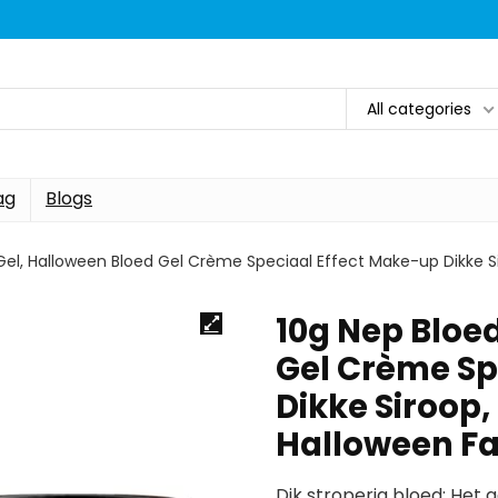
All categories
ag
Blogs
Gel, Halloween Bloed Gel Crème Speciaal Effect Make-up Dikke S
10g Nep Bloe
Gel Crème Sp
Dikke Siroop,
Halloween F
Dik stroperig bloed: Het g