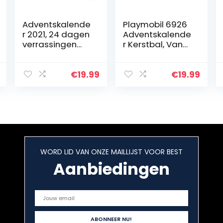
Adventskalende
Playmobil 6926
r 2021, 24 dagen
Adventskalende
verrassingen
r Kerstbal, Vanaf
speelgoed, DIY
4 Jaar,
Fluffy melkweg
Meerkleurig
modderset,
€
19.99
€
19.99
Kerstmis,
vakantie,
aftellen…
WORD LID VAN ONZE MAILLIJST VOOR BEST
Aanbiedingen