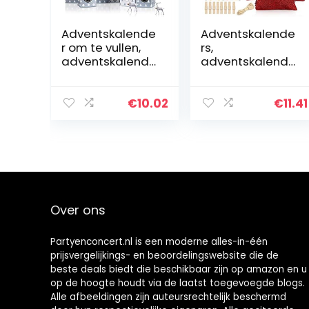
Adventskalende
Adventskalende
r om te vullen,
rs,
adventskalende
adventskalende
r dozen, 24
r tassen om te
adventskalende
vullen met 24
rdozen, 1-24
adventskalende
€
10.02
€
11.41
adventsgetalle
r
n stickers voor…
Sticker,Countdo
wn to Christmas
Fillers Jute…
Over ons
Partyenconcert.nl is een moderne alles-in-één
prijsvergelijkings- en beoordelingswebsite die de
beste deals biedt die beschikbaar zijn op amazon en u
op de hoogte houdt via de laatst toegevoegde blogs.
Alle afbeeldingen zijn auteursrechtelijk beschermd