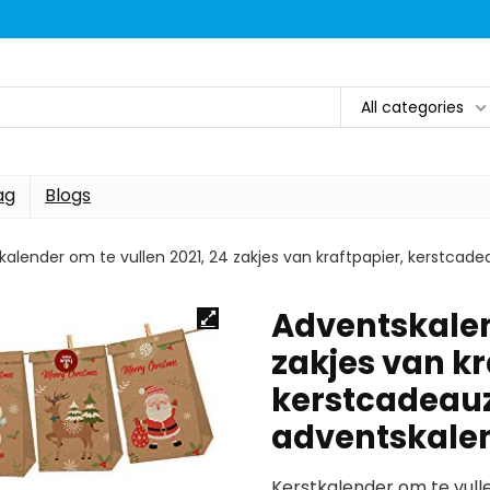
All categories
ag
Blogs
alender om te vullen 2021, 24 zakjes van kraftpapier, kerstcade
Adventskalen
zakjes van kr
kerstcadeauz
adventskalen
Kerstkalender om te vull