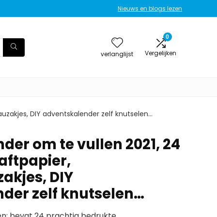
Nieuws en blogs lezen
0
Vergelijken
verlanglijst
auzakjes, DIY adventskalender zelf knutselen…
der om te vullen 2021, 24
aftpapier,
akjes, DIY
der zelf knutselen…
en: bevat 24 prachtig bedrukte