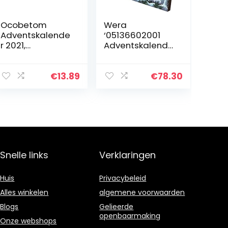
Ocobetom
Wera
Adventskalende
‘05136602001
r 2021,
Adventskalende
edelstenen ​​​
r 2021, 24-delig
kerstadventskal
ender,
€
13.89
€
78.30
kerstgeschenkd
oos verrasst
elke dag
patrooncollectie
…
Snelle links
Verklaringen
Huis
Privacybeleid
Alles winkelen
algemene voorwaarden
Blogs
Gelieerde
openbaarmaking
Onze webshops