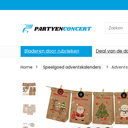
Search
for:
Bladeren door rubrieken
Deal van de d
Home
Speelgoed adventskalenders
Adventsk