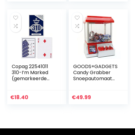
speelgoed
Props,
Telescopische
Vechtsporten
Stick, Magic Tricks
Accessoires
Copag 22541011
GOODS+GADGETS
310-I’m Marked
Candy Grabber
(gemarkeerde
Snoepautomaat
truckaarten) -
Snoep
Slimline
Grijpautomaat
Grijper
€
18.40
€
49.99
Speelautomaat
rood