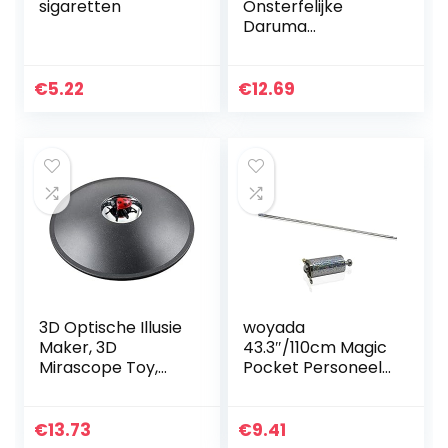
sigaretten
Onsterfelijke
Daruma
Onbreekbare
Goocheltrucs Prop
Daruma Pop
€
5.22
€
12.69
Grappig
Speelgoed Stage
Magic Props
Benodigdheden…
3D Optische Illusie
woyada
Maker, 3D
43.3″/110cm Magic
Mirascope Toy,
Pocket Personeel,
Mirascope
Volwassen
Hologram Image
Professionele
Creator, Science
Pocket Magic
€
13.73
€
9.41
Trick educatief
Wand, Magician