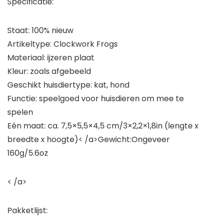
Specificatie:
Staat: 100% nieuw
Artikeltype: Clockwork Frogs
Materiaal: ijzeren plaat
Kleur: zoals afgebeeld
Geschikt huisdiertype: kat, hond
Functie: speelgoed voor huisdieren om mee te
spelen
Eén maat: ca. 7,5×5,5×4,5 cm/3×2,2×1,8in (lengte x
breedte x hoogte)< /a>Gewicht:Ongeveer
160g/5.6oz
< /a>
Pakketlijst: