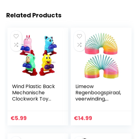
Related Products
Wind Plastic Back
Limeow
Mechanische
Regenboogspiraal,
Clockwork Toy
veerwinding,
Collectible
Spring Coil,
regenboogspiraal,
lente, magie
€
5.99
€
14.99
regenboogspiraal,
voor kinderen…