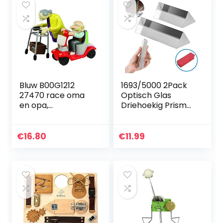
Bluw B00G1212
1693/5000 2Pack
27470 race oma
Optisch Glas
en opa,
Driehoekig Prisma,
opwindspeelgoed,
2 ” 3 ” Kristal
kunststof, set van
Prisma Refractor
2 grannies, cadeau
voor Spectrale
€
16.80
€
11.99
voor grootouders…
Fysica Onderwijs…