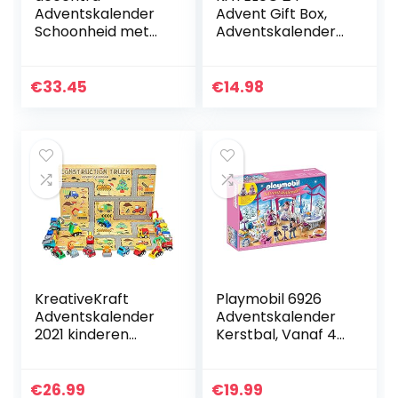
Adventskalender
Advent Gift Box,
Schoonheid met
Adventskalender
24 Make-up &
Box,
Cosmetica
Adventskalender
producten –
Stickers, kerst
€
33.45
€
14.98
Make-up
adventskalender
Adventskalender
stickers, Candy
Vrouwen met…
Bag…
KreativeKraft
Playmobil 6926
Adventskalender
Adventskalender
2021 kinderen
Kerstbal, Vanaf 4
(bouwplaatvoertui
Jaar, Meerkleurig
gen)
€
26.99
€
19.99