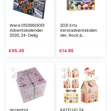
Wera 05136601001
2021 Erts
Adventskalender
Kerstadventskalen
2020, 24-Delig
der, Rock &
Minerale Collectie
Activiteitskit, Doos
met 24 stuks
€
55.45
€
14.86
Ertsspecimens…
accentra
KATELUO 24