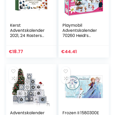
Kerst
Playmobil
Adventskalender
Adventskalender
2021, 24 Rasters
70260 Heidi’s
Healing Crystal
Winterwereld, voor
Advent Gift,
Kinderen vanaf 4
Natuurlijke Kristal
Jaar, 68-delig
€
18.77
€
44.41
Erts Collectie Set,
Kerst…
Adventskalender
Frozen II 1580300E