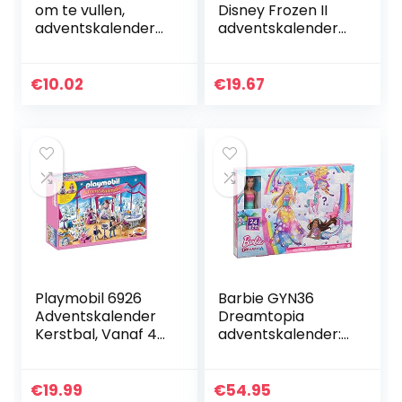
om te vullen,
Disney Frozen II
adventskalender
adventskalender
dozen, 24
met 24 speciale
adventskalenderd
accessoires en
ozen, 1-24
kindercosmeticav
€
10.02
€
19.67
adventsgetallen
errassingen in…
stickers voor…
Playmobil 6926
Barbie GYN36
Adventskalender
Dreamtopia
Kerstbal, Vanaf 4
adventskalender:
Jaar, Meerkleurig
blonde pop, 3
prinsessenmodi, 10
accessoires en 10
€
19.99
€
54.95