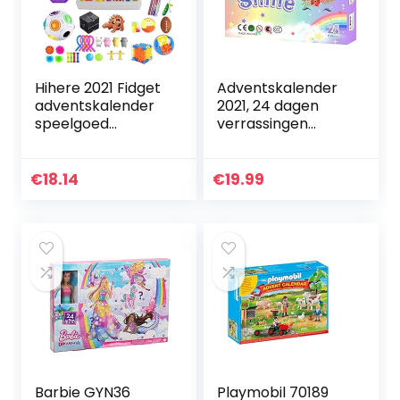
Hihere 2021 Fidget
Adventskalender
adventskalender
2021, 24 dagen
speelgoed
verrassingen
populaire set, 24
speelgoed, DIY
dagen kerst
Fluffy melkweg
countdown
modderset,
€
18.14
€
19.99
kalender
Kerstmis, vakantie,
zintuiglijke
aftellen…
rustgevende…
Barbie GYN36
Playmobil 70189