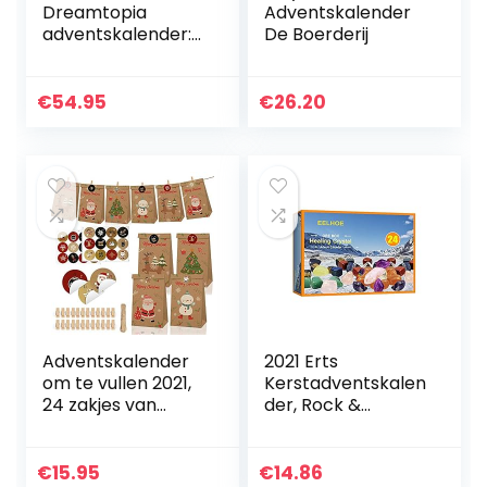
Dreamtopia
Adventskalender
adventskalender:
De Boerderij
blonde pop, 3
prinsessenmodi, 10
accessoires en 10
€
54.95
€
26.20
accessoires om
verhalen te…
Adventskalender
2021 Erts
om te vullen 2021,
Kerstadventskalen
24 zakjes van
der, Rock &
kraftpapier,
Minerale Collectie
kerstcadeauzakjes
Activiteitskit, Doos
, DIY
met 24 stuks
€
15.95
€
14.86