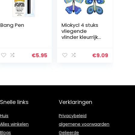
Bang Pen
Miokycl 4 stuks
vliegende
vlinder kleurrijke
magie Magic
fladderend
speelgoed om
€
5.95
€
9.09
aan te trekken
met elastiek
voor leuke…
Snelle links
Verklaringen
Huis
Privacybeleid
Alles winkelen
algemene voorwaarden
Blogs
Gelieerde