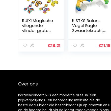
RUIXI Magische
5 STKS Balans
vliegende
Vogel Eagle
vlinder grote
Zwaartekracht
verrassing
Vogel Met
geschenk,
Piramide
vliegende
Combinatieset
€
18.21
€
11.19
speelgoed
Nostalgische
uurwerk elastiek
Piramide
vlinderdecoratie
Balance Eagle
…
Geweldig…
Over ons
Partyenconcert.nl is een moderne alles-in-één
prijsvergelijkings- en beoordelingswebsite die de
beste deals biedt die beschikbaar zijn op amazon en u
op de hoogte houdt via de laatst toegevoegde blogs.