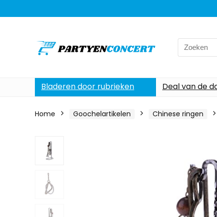
Search
for:
Bladeren door rubrieken
Deal van de d
Home
Goochelartikelen
Chinese ringen