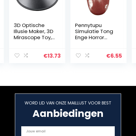
3D Optische
Pennytupu
Illusie Maker, 3D
Simulatie Tong
Mirascope Toy,
Enge Horror
Mirascope
Magic Props
Hologram
Stalen Naalden
Image Creator,
Tong Nep Tong
€
13.73
€
6.55
Science Trick
Halloween
educatief
Grappige Partij
speelgoed
Props
WORD LID VAN ONZE MAILLIJST VOOR BEST
Aanbiedingen