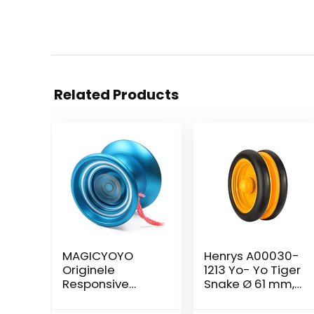
Related Products
MAGICYOYO
Henrys A00030-
Originele
1213 Yo- Yo Tiger
Responsive
Snake Ø 61 mm,
Yoyos voor Kids
B 27 mm, 50 g,
K7 Magic Yoyo
zw/oranje