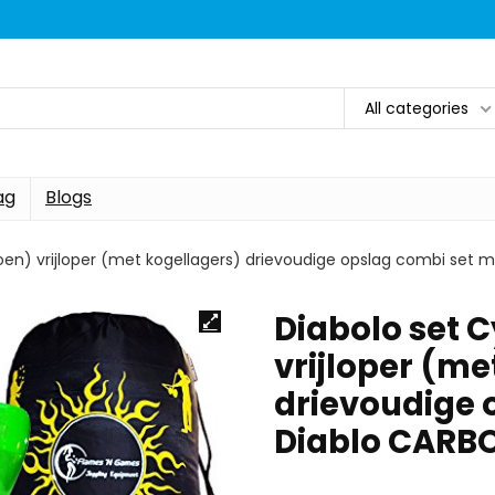
All categories
ag
Blogs
oen) vrijloper (met kogellagers) drievoudige opslag combi set
Diabolo set 
vrijloper (me
drievoudige 
Diablo CARB