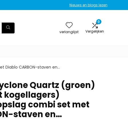
Nieuws en blogs lezen
0
Vergelijken
verlanglijst
 met Diablo CARBON-staven en…
Cyclone Quartz (groen)
t kogellagers)
opslag combi set met
ON-staven en…