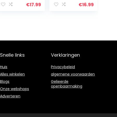
Responsive Yo-
yo Plastic Yo Yo
€
17.99
€
16.99
yos voor
Set Crystal Blue
kinderen tot
volwassenen
Gift w…
Snelle links
Verklaringen
Huis
Privacybeleid
Alles winkelen
algemene voorwaarden
Blogs
Gelieerde
openbaarmaking
Onze webshops
Adverteren