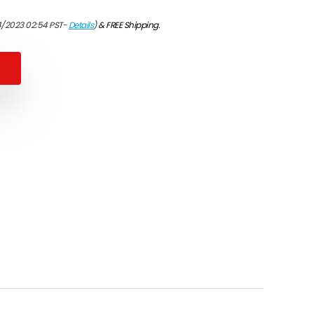
4/2023 02:54 PST-
Details
)
&
FREE Shipping
.