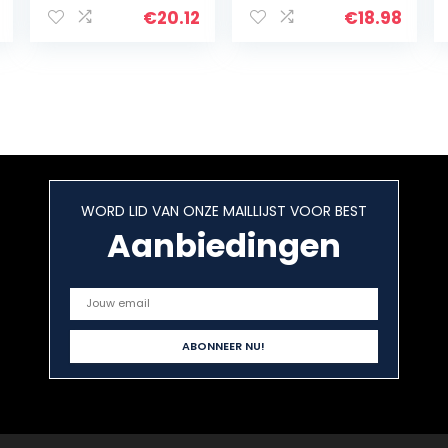
Diablo
snaren,
€
20.12
€
18.98
aluminium
handschoen, tas
stokken,
(donkerblauw)
diabolokoord +
reistas. (Blauw…
WORD LID VAN ONZE MAILLIJST VOOR BEST
Aanbiedingen