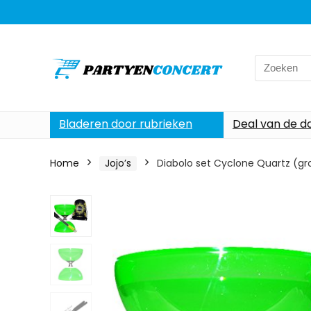
Search
for:
Bladeren door rubrieken
Deal van de d
Home
Jojo’s
Diabolo set Cyclone Quartz (gr