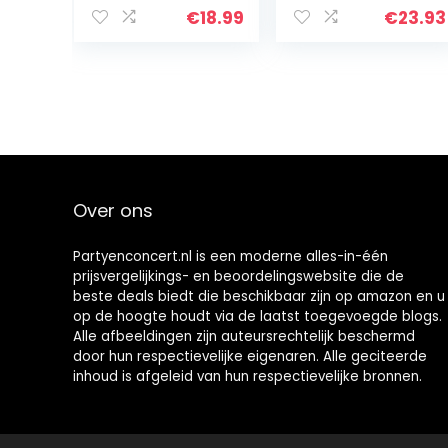
voor Beginner
(gesorteerde
€
18.99
€
23.93
Professionele Yo
kleuren)
Yo Metalen Yo-
Yo Set Blauw
Over ons
Partyenconcert.nl is een moderne alles-in-één
prijsvergelijkings- en beoordelingswebsite die de
beste deals biedt die beschikbaar zijn op amazon en u
op de hoogte houdt via de laatst toegevoegde blogs.
Alle afbeeldingen zijn auteursrechtelijk beschermd
door hun respectievelijke eigenaren. Alle geciteerde
inhoud is afgeleid van hun respectievelijke bronnen.