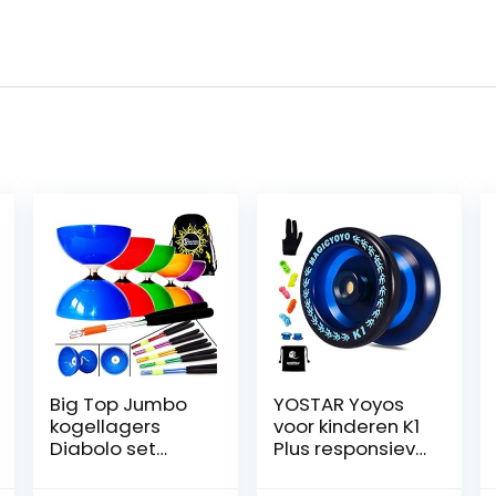
Big Top Jumbo
YOSTAR Yoyos
kogellagers
voor kinderen K1
Diabolo set
Plus responsieve
(vrijloper
Yoyo Duurzame
Diabolo) +
Yoyo met 5