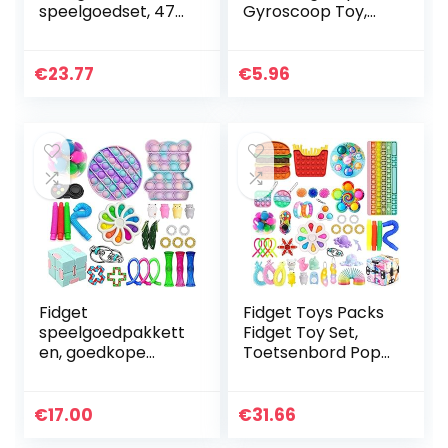
speelgoedset, 47-
Gyroscoop Toy,
delig, sensorisch
Magic Roterende
speelgoed, push-
Cube Fidget Toy,
pop-blaas,
Gekleurde Bead
€
23.77
€
5.96
sensorisch
Puzzle Roterende
speelgoed, ADHD…
Gyro…
Fidget
Fidget Toys Packs
speelgoedpakkett
Fidget Toy Set,
en, goedkope
Toetsenbord Pop
Fidget
in It Tube Dimple
speelgoedset, 30
Pack Mini Poppet
stuks Fidget
Figetget Spinners,
€
17.00
€
31.66
speelgoed set
Popitsfidgets…