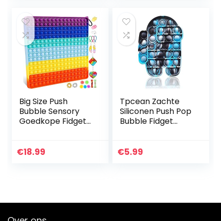
voor kinderen
volwassenen,
stress…
Big Size Push
Tpcean Zachte
Bubble Sensory
Siliconen Push Pop
Goedkope Fidget
Bubble Fidget
Pop Reuze
Sensorische Tool
Speelgoed Set
onder ons Popping
(Kleurrijke
Bubble Poppet
€
18.99
€
5.99
Vierkant)
Fidget Toi Fidget
voor…
Over ons