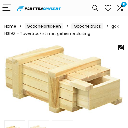
0
Home
Goochelartikelen
Goocheltrucs
goki
HS192 – Tovertruckist met geheime sluiting