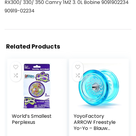
RX300/ 330/ 350 Camry 1MZ 3. 0L Bobine 9091902234
90919-02234
Related Products
World’s Smallest
YoyoFactory
Perplexus
ARROW Freestyle
Yo-Yo – Blauw
(beginner tot pro