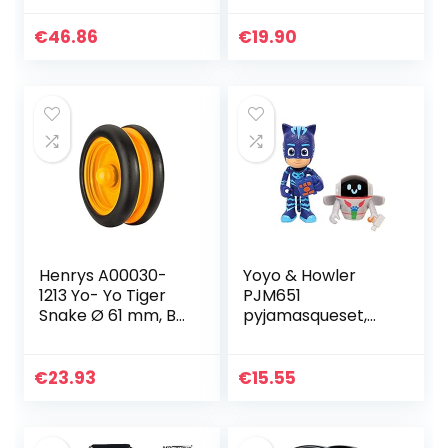
met Arrow jojo)
€
46.86
€
19.90
Henrys A00030-
Yoyo & Howler
1213 Yo- Yo Tiger
PJM651
Snake Ø 61 mm, B
pyjamasqueset,
27 mm, 50 g,
7,5 cm,
zw/oranje
gesorteerde
(gesorteerde
modellen
€
23.93
€
15.55
kleuren)