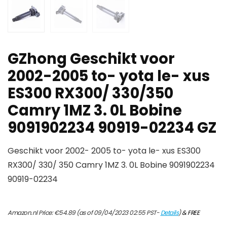
GZhong Geschikt voor
2002-2005 to- yota le- xus
ES300 RX300/ 330/350
Camry 1MZ 3. 0L Bobine
9091902234 90919-02234 GZ
Geschikt voor 2002- 2005 to- yota le- xus ES300
RX300/ 330/ 350 Camry 1MZ 3. 0L Bobine 9091902234
90919-02234
Amazon.nl Price:
€
54.89
(as of 09/04/2023 02:55 PST-
Details
)
&
FREE