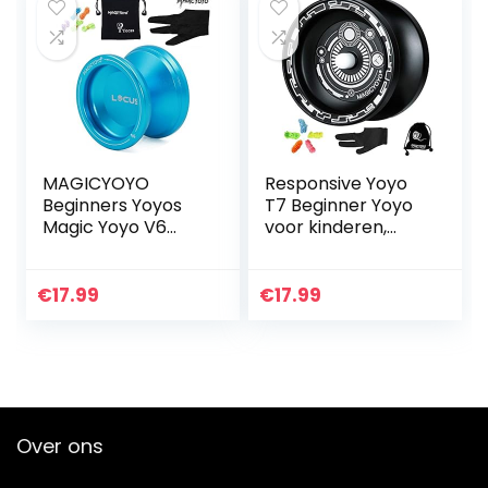
MAGICYOYO
Responsive Yoyo
Beginners Yoyos
T7 Beginner Yoyo
Magic Yoyo V6
voor kinderen,
Locus
metalen
Professionele
professionele yoyo
Responsive Yo-yos
met smal C-lager,
€
17.99
€
17.99
voor kinderen tot
gemakkelijk terug
volwassenen Gift
te keren…
w…
Over ons