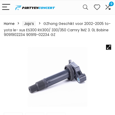
0
Home
Jojo’s
GZhong Geschikt voor 2002-2005 to-
yota le- xus ES300 RX300/ 330/350 Camry 1MZ 3. 0L Bobine
9091902234 90919-02234 GZ