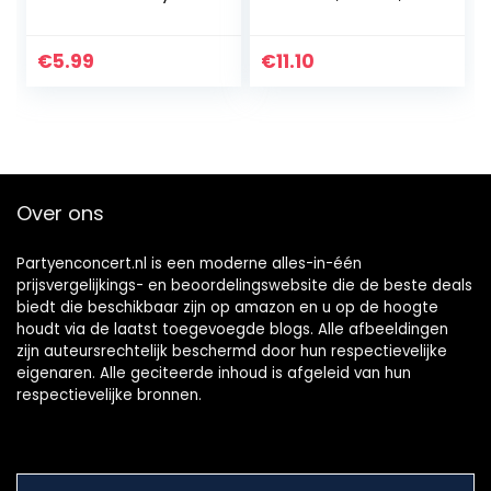
Collectible
speelgoed, ijzer,
kikker, kraan, haas,
muis, springend
€
5.99
€
11.10
speelgoed, 4 stuks,
vintage…
Over ons
Partyenconcert.nl is een moderne alles-in-één
prijsvergelijkings- en beoordelingswebsite die de beste deals
biedt die beschikbaar zijn op amazon en u op de hoogte
houdt via de laatst toegevoegde blogs. Alle afbeeldingen
zijn auteursrechtelijk beschermd door hun respectievelijke
eigenaren. Alle geciteerde inhoud is afgeleid van hun
respectievelijke bronnen.