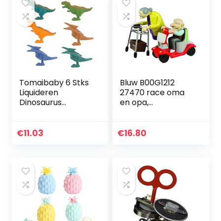
Tomaibaby 6 Stks
Bluw B00G1212
Liquideren
27470 race oma
Dinosaurus
en opa,
Speelgoed Voor
opwindspeelgoed,
Kinderen
kunststof, set van
Feestartikelen Mini
2 grannies, cadeau
€
11.03
€
16.80
Dinosaurus Cijfers
voor grootouders…
Model…